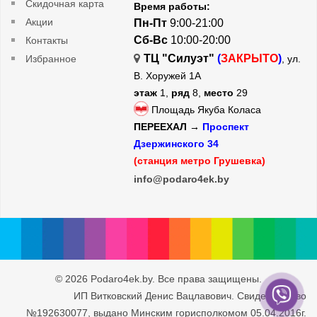
Скидочная карта
Время работы:
Акции
Пн-Пт
9:00-21:00
Сб-Вс
10:00-20:00
Контакты
ТЦ "Силуэт"
(
ЗАКРЫТО
)
Избранное
, ул.
В. Хоружей 1А
этаж
1,
ряд
8,
место
29
Площадь Якуба Коласа
ПЕРЕЕХАЛ →
Проспект
Дзержинского 34
(станция метро Грушевка)
info@podaro4ek.by
© 2026 Podaro4ek.by. Все права защищены.
ИП Витковский Денис Вацлавович. Свидетельство
№192630077, выдано Минским горисполкомом 05.04.2016г.