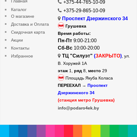
Главная
+375-44-765-10-09
Каталог
+375-29-865-10-09
О магазине
Проспект Дзержинского 34
Доставка и Оплата
Грушевка
Скидочная карта
Время работы:
Акции
Пн-Пт
9:00-21:00
Сб-Вс
10:00-20:00
Контакты
ТЦ "Силуэт"
(
ЗАКРЫТО
)
Избранное
, ул.
В. Хоружей 1А
этаж
1,
ряд
8,
место
29
Площадь Якуба Коласа
ПЕРЕЕХАЛ →
Проспект
Дзержинского 34
(станция метро Грушевка)
info@podaro4ek.by