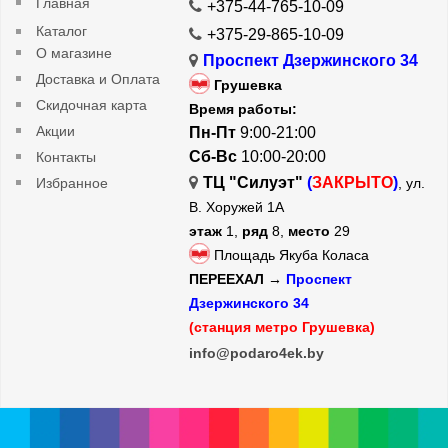
Главная
+375-44-765-10-09
Каталог
+375-29-865-10-09
О магазине
Проспект Дзержинского 34
Доставка и Оплата
Грушевка
Скидочная карта
Время работы:
Акции
Пн-Пт
9:00-21:00
Сб-Вс
10:00-20:00
Контакты
ТЦ "Силуэт"
(
ЗАКРЫТО
)
Избранное
, ул.
В. Хоружей 1А
этаж
1,
ряд
8,
место
29
Площадь Якуба Коласа
ПЕРЕЕХАЛ →
Проспект
Дзержинского 34
(станция метро Грушевка)
info@podaro4ek.by