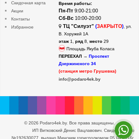
Скидочная карта
Время работы:
Пн-Пт
9:00-21:00
Акции
Сб-Вс
10:00-20:00
Контакты
ТЦ "Силуэт"
(
ЗАКРЫТО
)
, ул.
Избранное
В. Хоружей 1А
этаж
1,
ряд
8,
место
29
Площадь Якуба Коласа
ПЕРЕЕХАЛ →
Проспект
Дзержинского 34
(станция метро Грушевка)
info@podaro4ek.by
© 2026 Podaro4ek.by. Все права защищены.
ИП Витковский Денис Вацлавович. Свидетельство
№192630077, выдано Минским горисполкомом 05.04.2016г.