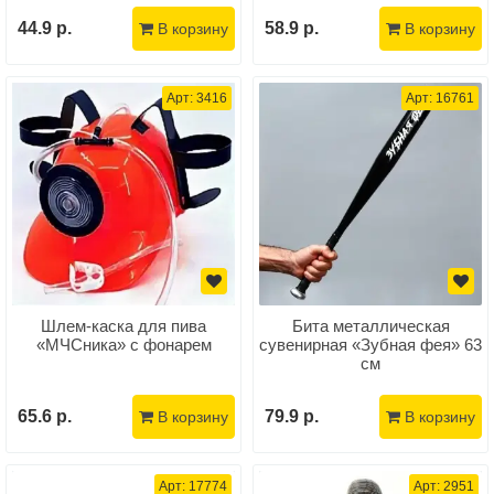
44.9 р.
58.9 р.
В корзину
В корзину
Арт: 3416
Арт: 16761
Шлем-каска для пива
Бита металлическая
«МЧСника» с фонарем
сувенирная «Зубная фея» 63
см
65.6 р.
79.9 р.
В корзину
В корзину
Арт: 17774
Арт: 2951