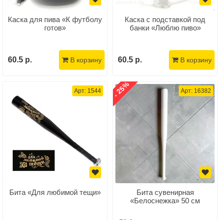
Каска для пива «К футболу
Каска с подставкой под
готов»
банки «Люблю пиво»
60.5 р.
60.5 р.
В корзину
В корзину
- 25%
Арт: 1544
Арт: 16382
Бита «Для любимой тещи»
Бита сувенирная
«Белоснежка» 50 см