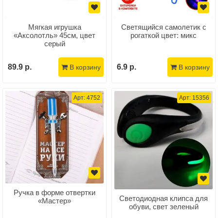
Мягкая игрушка
Светящийся самолетик с
«Аксолотль» 45см, цвет
рогаткой цвет: микс
серый
89.9 р.
6.9 р.
В корзину
В корзину
Арт: 4752
Арт: 15356
Ручка в форме отвертки
Светодиодная клипса для
«Мастер»
обуви, свет зеленый