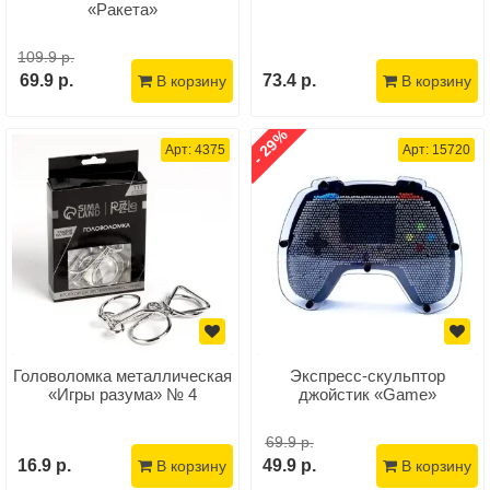
«Ракета»
109.9 р.
69.9 р.
73.4 р.
В корзину
В корзину
- 29%
Арт: 4375
Арт: 15720
Головоломка металлическая
Экспресс-скульптор
«Игры разума» № 4
джойстик «Game»
69.9 р.
16.9 р.
49.9 р.
В корзину
В корзину