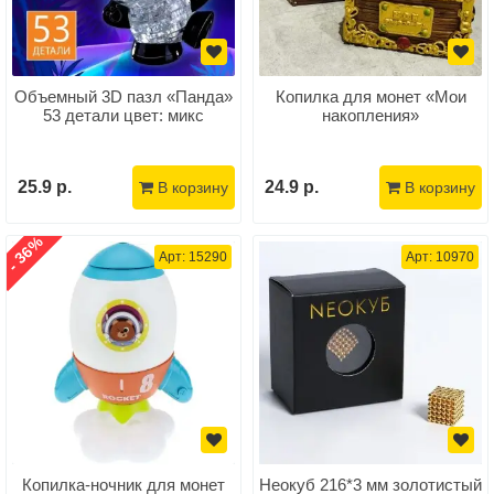
Объемный 3D пазл «Панда»
Копилка для монет «Мои
53 детали цвет: микс
накопления»
25.9 р.
24.9 р.
В корзину
В корзину
- 36%
Арт: 15290
Арт: 10970
Копилка-ночник для монет
Неокуб 216*3 мм золотистый