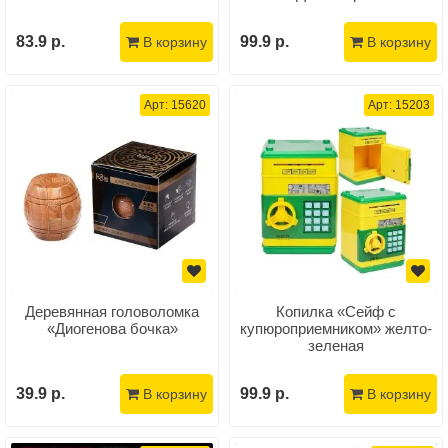
83.9 р.
99.9 р.
В корзину
В корзину
Арт: 15620
Арт: 15203
Деревянная головоломка
Копилка «Сейф с
«Диогенова бочка»
купюроприемником» желто-
зеленая
39.9 р.
99.9 р.
В корзину
В корзину