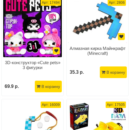
Арт: 17494
Арт: 2806
Алмазная кирка Майнкрафт
(Minecraft)
3D-конструктор «Cute pets»
3 фигурки
35.3 р.
В корзину
69.9 р.
В корзину
Арт: 16009
Арт: 17505