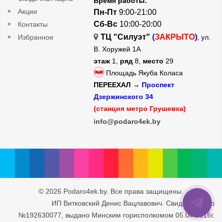
Время работы:
Акции
Пн-Пт
9:00-21:00
Сб-Вс
10:00-20:00
Контакты
ТЦ "Силуэт"
(
ЗАКРЫТО
)
Избранное
, ул.
В. Хоружей 1А
этаж
1,
ряд
8,
место
29
Площадь Якуба Коласа
ПЕРЕЕХАЛ →
Проспект
Дзержинского 34
(станция метро Грушевка)
info@podaro4ek.by
© 2026 Podaro4ek.by. Все права защищены.
ИП Витковский Денис Вацлавович. Свидетельство
№192630077, выдано Минским горисполкомом 05.04.2016г.