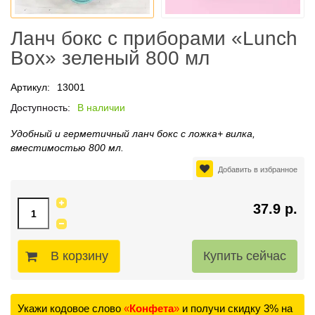
Ланч бокс c приборами «Lunch
Box» зеленый 800 мл
Артикул:
13001
Доступность:
В наличии
Удобный и герметичный ланч бокс с ложка+ вилка,
вместимостью 800 мл.
Добавить в избранное
37.9 р.
В корзину
Укажи кодовое слово
«
Конфета
»
и получи скидку 3% на