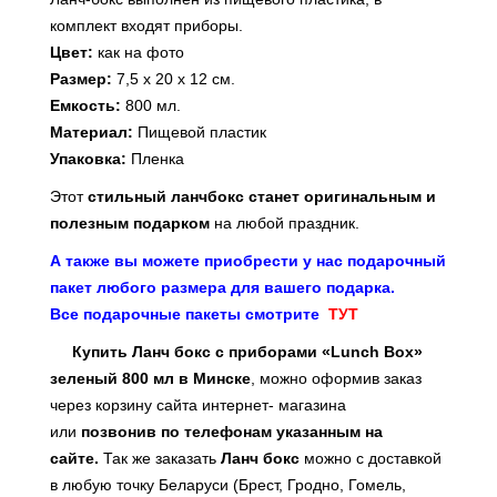
комплект входят приборы.
Цвет:
как на фото
Размер:
7,5 х 20 х 12 см.
Емкость:
800
мл.
Материал:
Пищевой пластик
Упаковка:
Пленка
Этот
стильный ланчбокс
станет оригинальным и
полезным подарком
на любой праздник.
А также вы можете приобрести у нас подарочный
пакет любого размера для вашего подарка.
Все подарочные пакеты смотрите
ТУТ
Купить Ланч бокс c приборами «Lunch Box»
зеленый 800 мл в Минске
, можно оформив заказ
через корзину сайта интернет- магазина
или
позвонив по телефонам указанным на
сайте
.
Так же заказать
Ланч бокс
можно с доставкой
в любую точку Беларуси (Брест, Гродно, Гомель,