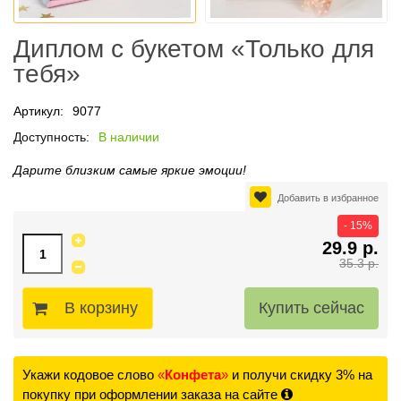
Диплом с букетом «Только для
тебя»
Артикул:
9077
Доступность:
В наличии
Дарите близким самые яркие эмоции!
Добавить в избранное
- 15%
29.9 р.
35.3 р.
В корзину
Укажи кодовое слово
«
Конфета
»
и получи скидку 3% на
покупку при оформлении заказа на сайте