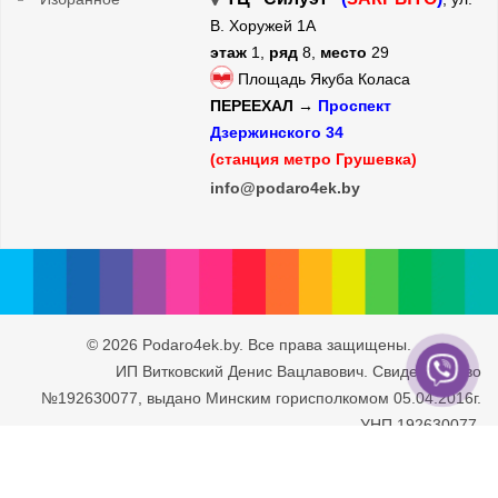
В. Хоружей 1А
этаж
1,
ряд
8,
место
29
Площадь Якуба Коласа
ПЕРЕЕХАЛ →
Проспект
Дзержинского 34
(станция метро Грушевка)
info@podaro4ek.by
© 2026 Podaro4ek.by. Все права защищены.
ИП Витковский Денис Вацлавович. Свидетельство
№192630077, выдано Минским горисполкомом 05.04.2016г.
УНП 192630077.
Юридический адрес: г. Минск, ул. Рафиева 93/2-71. Дата
внесения в Торговый Реестр РБ 30.05.2016г.