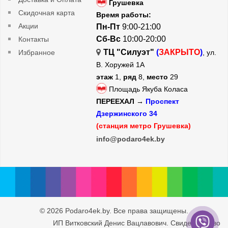
Грушевка
Скидочная карта
Время работы:
Акции
Пн-Пт
9:00-21:00
Сб-Вс
10:00-20:00
Контакты
ТЦ "Силуэт"
(
ЗАКРЫТО
)
Избранное
, ул.
В. Хоружей 1А
этаж
1,
ряд
8,
место
29
Площадь Якуба Коласа
ПЕРЕЕХАЛ →
Проспект
Дзержинского 34
(станция метро Грушевка)
info@podaro4ek.by
© 2026 Podaro4ek.by. Все права защищены.
ИП Витковский Денис Вацлавович. Свидетельство