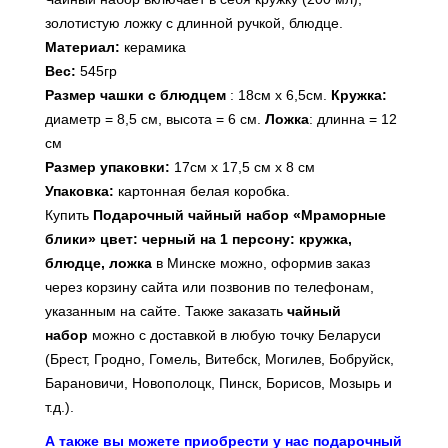
золотистую ложку с длинной ручкой, блюдце.
Материал:
керамика
Вес:
545гр
Размер чашки с блюдцем
: 18см х 6,5см.
Кружка:
диаметр = 8,5 см, высота = 6 см.
Ложка
: длинна = 12
см
Размер упаковки:
17см х 17,5 см х 8 см
Упаковка:
картонная белая коробка.
Купить
Подарочный чайный набор «Мраморные
блики» цвет: черный на 1 персону: кружка,
блюдце, ложка
в Минске можно, оформив заказ
через корзину сайта или позвонив по телефонам,
указанным на сайте. Также заказать
чайный
набор
можно с доставкой в любую точку Беларуси
(Брест, Гродно, Гомель, Витебск, Могилев, Бобруйск,
Барановичи, Новополоцк, Пинск, Борисов, Мозырь и
т.д.).
А также вы можете приобрести у нас подарочный