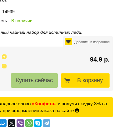
14939
сть:
В наличии
ный чайный набор для истинных леди.
Добавить в избранное
94.9 р.
В корзину
кодовое слово
«
Конфета
»
и получи скидку 3% на
у при оформлении заказа на сайте