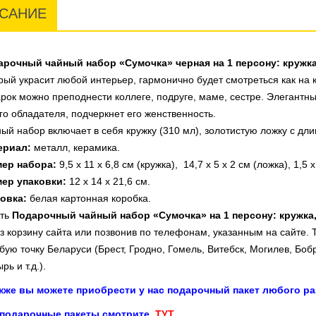
САНИЕ
арочный чайный набор «Сумочка» черная на 1 персону: кружка
рый украсит любой интерьер, гармонично будет смотреться как на к
рок можно преподнести коллеге, подруге, маме, сестре. Элегантн
го обладателя, подчеркнет его женственность.
ый набор включает в себя кружку (310 мл), золотистую ложку с дли
ериал:
металл, керамика.
мер набора:
9,5 х 11
х 6,8 см (кружка),
14,7 х 5
х 2 см (ложка),
1,5 
мер упаковки:
12 х 14 х 21,6 см.
овка:
белая картонная коробка.
ить
Подарочный чайный набор «Сумочка» на 1 персону: кружка
з корзину сайта или позвонив по телефонам, указанным на сайте. 
бую точку Беларуси (Брест, Гродно, Гомель, Витебск, Могилев, Боб
рь и т.д.).
акже вы можете приобрести у нас подарочный пакет любого ра
 подарочные пакеты смотрите
ТУТ