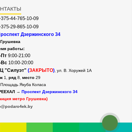
НТАКТЫ
+375-44-765-10-09
+375-29-865-10-09
роспект Дзержинского 34
Грушевка
емя работы:
-Пт
9:00-21:00
-Вс
10:00-20:00
Ц "Силуэт"
(
ЗАКРЫТО
)
, ул. В. Хоружей 1А
аж
1,
ряд
8,
место
29
Площадь Якуба Коласа
РЕЕХАЛ →
Проспект Дзержинского 34
анция метро Грушевка)
o@podaro4ek.by