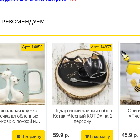
 РЕКОМЕНДУЕМ
Арт: 14855
Арт: 14857
гинальная кружка
Подарочный чайный набор
Ориг
очка влюбленных
Котик «Черный КОТЭ» на 1
«Пче
иков» с ложкой и
персону
кой, цвет голубой
.
59.9 р.
45.9 р.
В корзину
В корзину