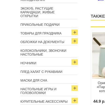
ЭКОКУБ, РАСТУЩИЕ
КАРАНДАШИ, ЖИВЫЕ
ТАКЖЕ
ОТКРЫТКИ
ПРИКОЛЬНЫЕ ПОДАРКИ
ТОВАРЫ ДЛЯ ПРАЗДНИКА
Арт: 13273
Арт: 12909
ОБЛОЖКИ НА ДОКУМЕНТЫ
КОЛОКОЛЬЧИКИ, ЗВОНОЧКИ
НАСТОЛЬНЫЕ
НОЧНИКИ
ПЛЕД-ХАЛАТ С РУКАВАМИ
МАСКИ ДЛЯ СНА
очный чайный набор
Подарочный чайный набор
Ори
аслаждение» на 1
«Радужный» на 1 персону
«Пар
НАСТОЛЬНЫЕ ИГРЫ И
персону
кот
ГОЛОВОЛОМКИ
крыш
р.
60.5 р.
44.9 р
КУРИТЕЛЬНЫЕ АКСЕССУАРЫ
В корзину
В корзину