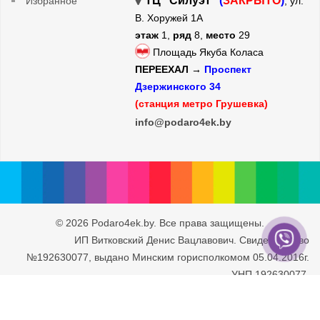
ТЦ "Силуэт"
(
ЗАКРЫТО
)
Избранное
, ул.
В. Хоружей 1А
этаж
1,
ряд
8,
место
29
Площадь Якуба Коласа
ПЕРЕЕХАЛ →
Проспект
Дзержинского 34
(станция метро Грушевка)
info@podaro4ek.by
© 2026 Podaro4ek.by. Все права защищены.
ИП Витковский Денис Вацлавович. Свидетельство
№192630077, выдано Минским горисполкомом 05.04.2016г.
УНП 192630077.
Юридический адрес: г. Минск, ул. Рафиева 93/2-71. Дата
внесения в Торговый Реестр РБ 30.05.2016г.