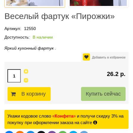
Веселый фартук «Пирожки»
Артикул:
12550
Доступность:
В наличии
Яркий кухонный фартук .
Добавить в избранное
26.2 р.
В корзину
Укажи кодовое слово
«
Конфета
»
и получи скидку 3% на
покупку при оформлении заказа на сайте