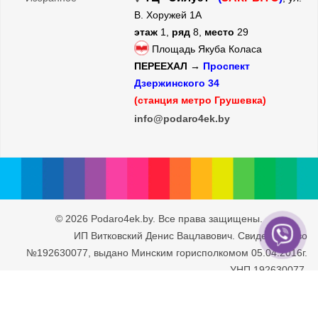
В. Хоружей 1А
этаж
1,
ряд
8,
место
29
Площадь Якуба Коласа
ПЕРЕЕХАЛ →
Проспект
Дзержинского 34
(станция метро Грушевка)
info@podaro4ek.by
© 2026 Podaro4ek.by. Все права защищены.
ИП Витковский Денис Вацлавович. Свидетельство
№192630077, выдано Минским горисполкомом 05.04.2016г.
УНП 192630077.
Юридический адрес: г. Минск, ул. Рафиева 93/2-71. Дата
внесения в Торговый Реестр РБ 30.05.2016г.