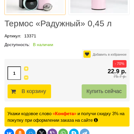
Термос «Радужный» 0,45 л
Артикул:
13371
Доступность:
В наличии
Добавить в избранное
- 70%
22.9 р.
75.7 р.
В корзину
Укажи кодовое слово
«
Конфета
»
и получи скидку 3% на
покупку при оформлении заказа на сайте