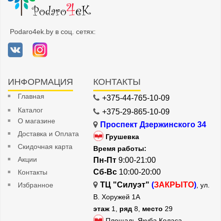
Podaro4ek.by в соц. сетях:
ИНФОРМАЦИЯ
КОНТАКТЫ
Главная
+375-44-765-10-09
Каталог
+375-29-865-10-09
О магазине
Проспект Дзержинского 34
Доставка и Оплата
Грушевка
Скидочная карта
Время работы:
Акции
Пн-Пт
9:00-21:00
Сб-Вс
10:00-20:00
Контакты
ТЦ "Силуэт"
(
ЗАКРЫТО
)
Избранное
, ул.
В. Хоружей 1А
этаж
1,
ряд
8,
место
29
Площадь Якуба Коласа