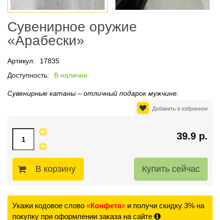
Сувенирное оружие
«Арабески»
Артикул:
17835
Доступность:
В наличии
Сувенирные катаны – отличный подарок мужчине.
Добавить в избранное
39.9 р.
В корзину
Укажи кодовое слово
«
Конфета
»
и получи скидку 3% на
покупку при оформлении заказа на сайте