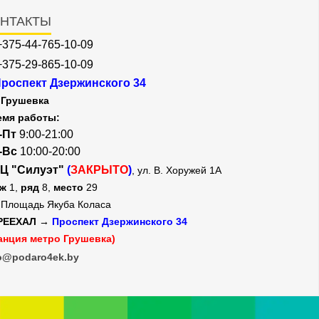
НТАКТЫ
+375-44-765-10-09
+375-29-865-10-09
роспект Дзержинского 34
Грушевка
емя работы:
-Пт
9:00-21:00
-Вс
10:00-20:00
Ц "Силуэт"
(
ЗАКРЫТО
)
, ул. В. Хоружей 1А
аж
1,
ряд
8,
место
29
Площадь Якуба Коласа
РЕЕХАЛ →
Проспект Дзержинского 34
анция метро Грушевка)
o@podaro4ek.by