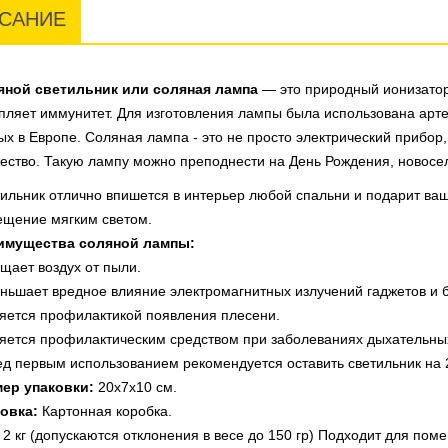
САНИЕ
яной светильник или соляная лампа
— это природный ионизатор 
пляет иммунитет. Для изготовления лампы была использована арте
ых в Европе. Соляная лампа - это не просто электрический прибор
ество. Такую лампу можно преподнести на День Рождения, новосел
ильник отлично впишется в интерьер любой спальни и подарит ва
щение мягким светом.
имущества соляной лампы:
щает воздух от пыли.
ньшает вредное влияние электромагнитных излучений гаджетов и 
яется профилактикой появления плесени.
яется профилактическим средством при заболеваниях дыхательных
д первым использованием рекомендуется оставить светильник на 
мер упаковки:
20х7х10 см.
овка:
Картонная коробка.
: 2 кг (допускаются отклонения в весе до 150 гр) Подходит для поме