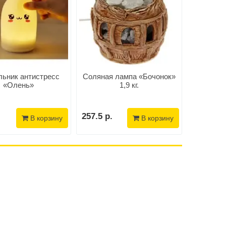
льник антистресс
Соляная лампа «Бочонок»
Светил
«Олень»
1,9 кг.
73.4 р.
257.5 р.
59.9 р.
В корзину
В корзину