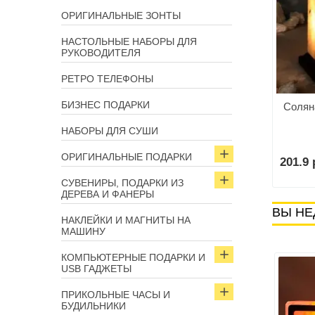
ОРИГИНАЛЬНЫЕ ЗОНТЫ
НАСТОЛЬНЫЕ НАБОРЫ ДЛЯ
РУКОВОДИТЕЛЯ
Складной карманный
РЕТРО ТЕЛЕФОНЫ
светильник «Лампочка»
БИЗНЕС ПОДАРКИ
лампа фиолетовая 35
Солян
см.
11.2 р.
В корзину
НАБОРЫ ДЛЯ СУШИ
ОРИГИНАЛЬНЫЕ ПОДАРКИ
р.
201.9 
В корзину
СУВЕНИРЫ, ПОДАРКИ ИЗ
ДЕРЕВА И ФАНЕРЫ
ВЫ НЕ
НАКЛЕЙКИ И МАГНИТЫ НА
МАШИНУ
КОМПЬЮТЕРНЫЕ ПОДАРКИ И
USB ГАДЖЕТЫ
ПРИКОЛЬНЫЕ ЧАСЫ И
БУДИЛЬНИКИ