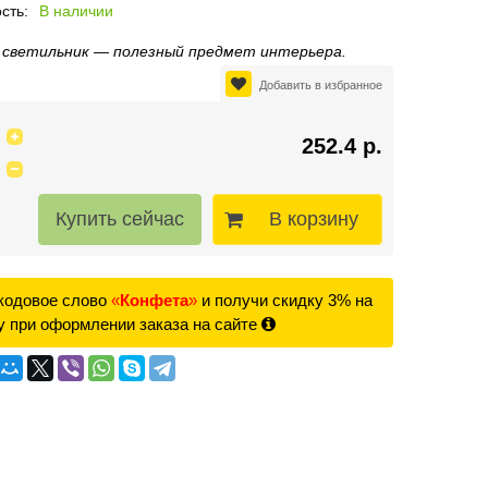
сть:
В наличии
 светильник — полезный предмет интерьера.
Добавить в избранное
252.4 р.
В корзину
кодовое слово
«
Конфета
»
и получи скидку 3% на
у при оформлении заказа на сайте