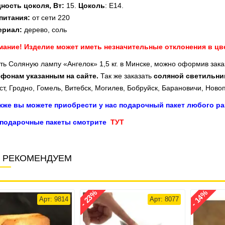
ность цоколя, Вт:
15.
Цоколь
: E14.
питания:
от сети 220
ериал:
дерево, соль
ание! Изделие может иметь незначительные отклонения в цвет
ть Соляную лампу «Ангелок» 1,5 кг. в Минске, можно оформив зака
ефонам указанным на сайте
.
Так же заказать
соляной светильн
ст, Гродно, Гомель, Витебск, Могилев, Бобруйск, Барановичи, Новоп
акже вы можете приобрести у нас подарочный пакет любого ра
 подарочные пакеты смотрите
ТУТ
 РЕКОМЕНДУЕМ
- 23%
- 14%
Арт: 9814
Арт: 8077