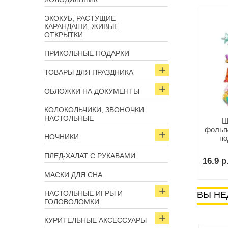
Арт: 15632
Арт: 15628
ЭКОКУБ, РАСТУЩИЕ
КАРАНДАШИ, ЖИВЫЕ
ОТКРЫТКИ
ПРИКОЛЬНЫЕ ПОДАРКИ
ТОВАРЫ ДЛЯ ПРАЗДНИКА
ОБЛОЖКИ НА ДОКУМЕНТЫ
КОЛОКОЛЬЧИКИ, ЗВОНОЧКИ
НАСТОЛЬНЫЕ
Шар воздушный
Шар воздушный
Ш
ированный «Зайчик»
фольгированный
фольг
НОЧНИКИ
длина 86*63см
«Машинка» высота 66 см
по
ПЛЕД-ХАЛАТ С РУКАВАМИ
.
19.9 р.
16.9 р
В корзину
В корзину
МАСКИ ДЛЯ СНА
НАСТОЛЬНЫЕ ИГРЫ И
ВЫ НЕ
ГОЛОВОЛОМКИ
КУРИТЕЛЬНЫЕ АКСЕССУАРЫ