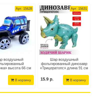
Арт: 15628
Арт: 15631
р воздушный
Шар воздушный
Набор в
льгированный
фольгированный динозавр
«Ты 
ка» высота 66 см
«Трицератопс» длина 91 см
15.9 р.
9.9 р.
В корзину
В корзину