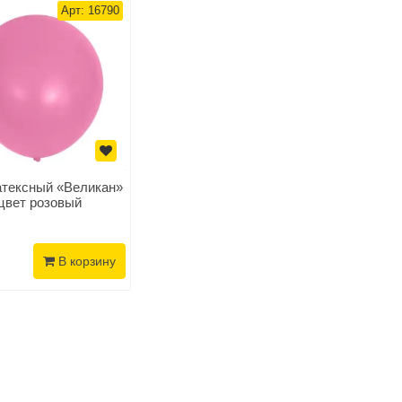
Арт: 16790
тексный «Великан»
цвет розовый
В корзину