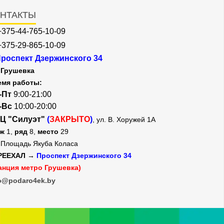
НТАКТЫ
+375-44-765-10-09
+375-29-865-10-09
роспект Дзержинского 34
Грушевка
емя работы:
-Пт
9:00-21:00
-Вс
10:00-20:00
Ц "Силуэт"
(
ЗАКРЫТО
)
, ул. В. Хоружей 1А
аж
1,
ряд
8,
место
29
Площадь Якуба Коласа
РЕЕХАЛ →
Проспект Дзержинского 34
анция метро Грушевка)
o@podaro4ek.by