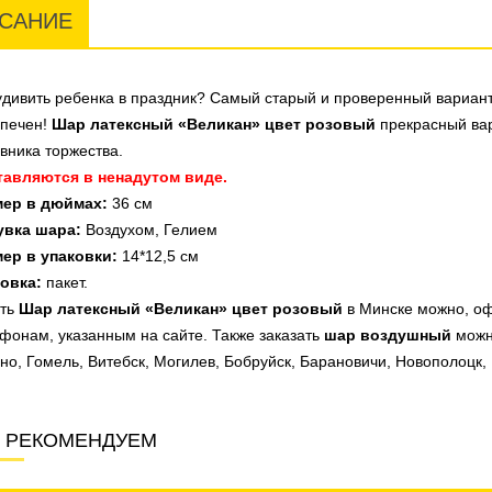
САНИЕ
удивить ребенка в праздник? Самый старый и проверенный вариант
спечен!
Шар латексный «Великан» цвет розовый
прекрасный вар
вника торжества.
тавляются в ненадутом виде.
мер в дюймах:
36 см
увка шара:
Воздухом, Гелием
мер в упаковки:
14*12,5 см
овка:
пакет.
ить
Шар латексный «Великан» цвет розовый
в Минске можно, оф
фонам, указанным на сайте. Также заказать
шар воздушный
можн
но, Гомель, Витебск, Могилев, Бобруйск, Барановичи, Новополоцк, П
 РЕКОМЕНДУЕМ