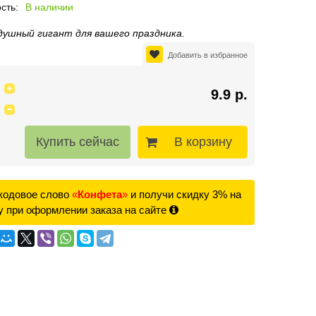
сть:
В наличии
душный гигант для вашего праздника.
Добавить в избранное
9.9 р.
В корзину
кодовое слово
«
Конфета
»
и получи скидку 3% на
у при оформлении заказа на сайте