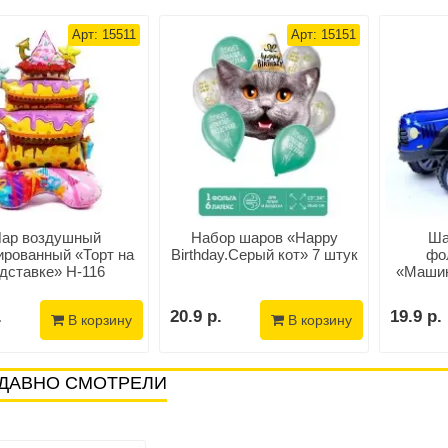
Арт: 15511
Арт: 15151
ар воздушный
Набор шаров «Happy
Ша
ированный «Торт на
Birthday.Серый кот» 7 штук
фо
дставке» H-116
«Машин
.
20.9 р.
19.9 р.
В корзину
В корзину
ДАВНО СМОТРЕЛИ