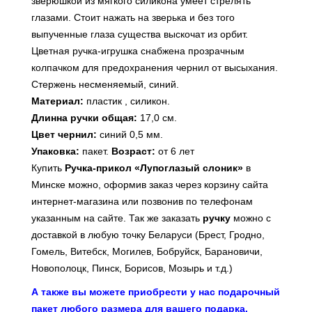
зверюшкой из мягкого силикона умеет стрелять
глазами. Стоит нажать на зверька и без того
выпученные глаза существа выскочат из орбит.
Цветная ручка-игрушка снабжена прозрачным
колпачком для предохранения чернил от высыхания.
Стержень несменяемый, синий.
Материал:
пластик , силикон.
Длинна ручки общая:
17,0 см.
Цвет чернил:
синий 0,5 мм.
Упаковка:
пакет.
Возраст:
от 6 лет
Купить
Ручка-прикол «Лупоглазый слоник»
в
Минске можно, оформив заказ через корзину сайта
интернет-магазина или
позвонив по телефонам
указанным на сайте
. Так же заказать
ручку
можно с
доставкой в любую точку Беларуси (Брест, Гродно,
Гомель, Витебск, Могилев, Бобруйск, Барановичи,
Новополоцк, Пинск, Борисов, Мозырь и т.д.)
А также вы можете приобрести у нас подарочный
пакет любого размера для вашего подарка.