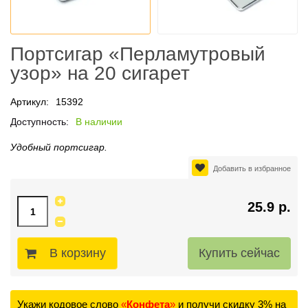
Портсигар «Перламутровый
узор» на 20 сигарет
Артикул:
15392
Доступность:
В наличии
Удобный портсигар.
Добавить в избранное
25.9 р.
В корзину
Укажи кодовое слово
«
Конфета
»
и получи скидку 3% на