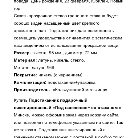
повода: День рождения, 23 февраля, Юбилей, Новый
год.
Сквозь прозрачное стекло граненого стакана будет
хорошо виден насыщенный цвет крепкого
ароматного чая. Подстаканник даст возможность
совмещать удовольствие от чаепития с эстетическим
наслаждением от использования прекрасной вещи.
Размер:
высота: 95 мм , диаметр: 72 мм
Материал:
латунь, никель, стекло.
Металл: латунь Л68
Покрытие:
никель (с чернением)
Комплектация:
подстаканник+упаковка
Производитель:
«Кольчугинский мельхиор»
Купить
Подстаканник подарочный
никелированный «Под нанесение» со стаканом
в
Минске, можно оформив заказ через корзину сайта
или позвонив по телефонам указанным на сайте. Так
же заказать Подстаканник никелированный с
граненым стаканом можно с доставкой в любую точку