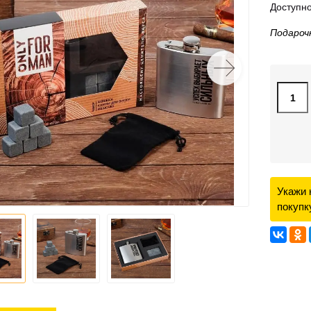
Доступно
Подароч
Укажи 
покупк