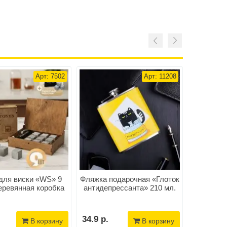
Арт: 7502
Арт: 11208
для виски «WS» 9
Фляжка подарочная «Глоток
Фляжка п
еревянная коробка
антидепрессанта» 210 мл.
пант
34.9 р.
37.2 р.
В корзину
В корзину