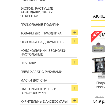
ЭКОКУБ, РАСТУЩИЕ
КАРАНДАШИ, ЖИВЫЕ
ТАКЖЕ
ОТКРЫТКИ
ПРИКОЛЬНЫЕ ПОДАРКИ
- 45%
ТОВАРЫ ДЛЯ ПРАЗДНИКА
Арт: 8711
Арт: 11805
ОБЛОЖКИ НА ДОКУМЕНТЫ
КОЛОКОЛЬЧИКИ, ЗВОНОЧКИ
НАСТОЛЬНЫЕ
НОЧНИКИ
ПЛЕД-ХАЛАТ С РУКАВАМИ
МАСКИ ДЛЯ СНА
дарочный набор с
Подарочный набор 3в 1
Пода
фляжкой 270 мл.
«Легенда алкоголя»
виск
НАСТОЛЬНЫЕ ИГРЫ И
«Классический»
фляжка, камни, мешочек
ГОЛОВОЛОМКИ
99.9 р.
р.
67.8 р.
54.9 р
КУРИТЕЛЬНЫЕ АКСЕССУАРЫ
В корзину
В корзину