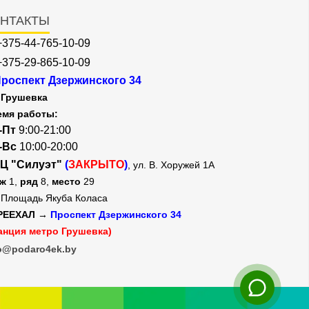
НТАКТЫ
+375-44-765-10-09
+375-29-865-10-09
роспект Дзержинского 34
Грушевка
емя работы:
-Пт
9:00-21:00
-Вс
10:00-20:00
Ц "Силуэт"
(
ЗАКРЫТО
)
, ул. В. Хоружей 1А
аж
1,
ряд
8,
место
29
Площадь Якуба Коласа
РЕЕХАЛ →
Проспект Дзержинского 34
анция метро Грушевка)
o@podaro4ek.by