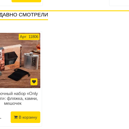
ДАВНО СМОТРЕЛИ
Арт: 11806
очный набор «Only
an»: фляжка, камни,
мешочек
.
В корзину