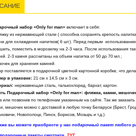
САНИЕ
арочный набор «Only for man»
включает в себя:
яжку из нержавеющей стали ( способна сохранять крепость напитка 
ни для охлаждения напитков( 6 шт.). Перед первым использовани
шить, поместить в морозилку на 2-3 часа. После использования т
ей. 2-3 камня рассчитаны на объем напитка от 50 до 70 мл.;
очек для хранения камней.
р поставляется в подарочной цветной картонной коробке, что дела
мер в упаковке:
21 см х 14,5 см х 3 см.
ериал:
нержавеющая сталь, талькохлорид, бархат, картон.
ить Подарочный набор «Only for man»: фляжка, камни, мешоче
а или позвонив по телефонам указанным на сайте. Так же заказать
и, мешочек
можно с доставкой в любую точку Беларуси (Брест, Гро
новичи, Новополоцк, Пинск, Борисов, Мозырь и т.д.).
акже вы можете приобрести у нас
подарочный пакет
любого ра
 подарочные пакеты смотрите
ТУТ