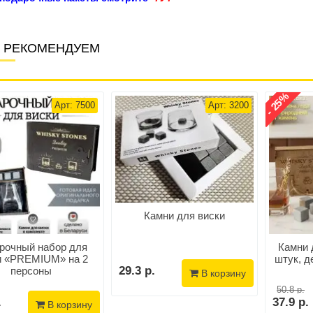
 РЕКОМЕНДУЕМ
- 25%
Арт: 7500
Арт: 3200
Камни для виски
рочный набор для
Камни 
и «PREMIUM» на 2
штук, д
29.3 р.
персоны
В корзину
50.8 р.
.
37.9 р.
В корзину