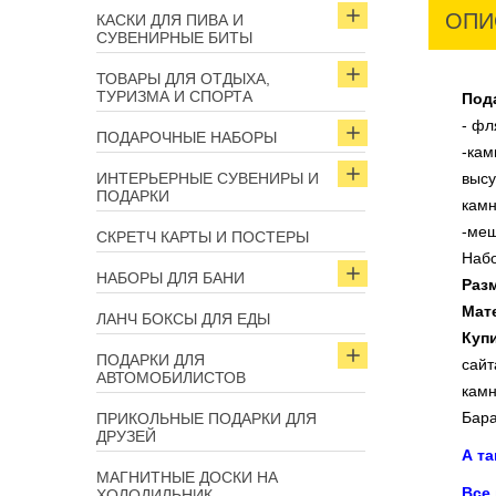
ОПИ
КАСКИ ДЛЯ ПИВА И
СУВЕНИРНЫЕ БИТЫ
ТОВАРЫ ДЛЯ ОТДЫХА,
ТУРИЗМА И СПОРТА
Под
- фл
ПОДАРОЧНЫЕ НАБОРЫ
-кам
ИНТЕРЬЕРНЫЕ СУВЕНИРЫ И
высу
ПОДАРКИ
камн
-меш
СКРЕТЧ КАРТЫ И ПОСТЕРЫ
Набо
НАБОРЫ ДЛЯ БАНИ
Раз
Мат
ЛАНЧ БОКСЫ ДЛЯ ЕДЫ
Куп
ПОДАРКИ ДЛЯ
сайт
АВТОМОБИЛИСТОВ
камн
Бара
ПРИКОЛЬНЫЕ ПОДАРКИ ДЛЯ
ДРУЗЕЙ
А т
МАГНИТНЫЕ ДОСКИ НА
Все
ХОЛОДИЛЬНИК