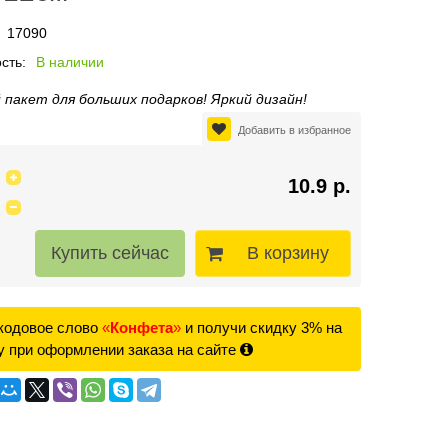
17090
сть:
В наличии
 пакет для больших подарков! Яркий дизайн!
Добавить в избранное
10.9 р.
В корзину
кодовое слово
«
Конфета
»
и получи скидку 3% на
у при оформлении заказа на сайте