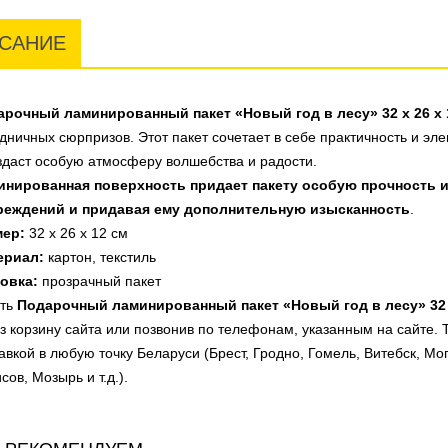
САНИЕ
арочный ламинированный пакет «Новый год в лесу» 32 х 26 х 
дничных сюрпризов. Этот пакет сочетает в себе практичность и эл
здаст особую атмосферу волшебства и радости.
инированная поверхность придает пакету особую прочность и
реждений и придавая ему дополнительную изысканность
.
мер:
32 х 26 х 12 см
ериал:
картон, текстиль
ковка:
прозрачный пакет
ить
Подарочный ламинированный пакет «Новый год в лесу» 32 
з корзину сайта или позвонив по телефонам, указанным на сайте. 
авкой в любую точку Беларуси (Брест, Гродно, Гомель, Витебск, Мо
сов, Мозырь и т.д.).