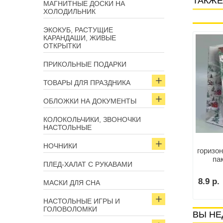
ТАКЖЕ
МАГНИТНЫЕ ДОСКИ НА
ХОЛОДИЛЬНИК
ЭКОКУБ, РАСТУЩИЕ
КАРАНДАШИ, ЖИВЫЕ
Арт: 17090
Арт: 17089
ОТКРЫТКИ
ПРИКОЛЬНЫЕ ПОДАРКИ
ТОВАРЫ ДЛЯ ПРАЗДНИКА
ОБЛОЖКИ НА ДОКУМЕНТЫ
КОЛОКОЛЬЧИКИ, ЗВОНОЧКИ
НАСТОЛЬНЫЕ
Подарочный
Подарочный пакет
НОЧНИКИ
инированный пакет
ламинированный новый год
горизо
й год в лесу» 32 х 26
«Пакетик счастья»
па
ПЛЕД-ХАЛАТ С РУКАВАМИ
х 12см
42×33×10см
грузо
р.
10.9 р.
8.9 р.
МАСКИ ДЛЯ СНА
В корзину
В корзину
НАСТОЛЬНЫЕ ИГРЫ И
ГОЛОВОЛОМКИ
ВЫ НЕ