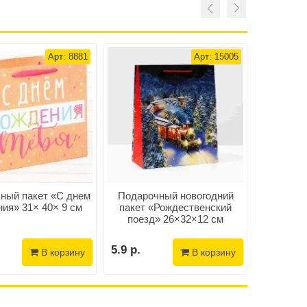
Арт: 8881
Арт: 15005
ный пакет «С днем
Подарочный новогодний
П
ия» 31× 40× 9 см
пакет «Рождественский
ламини
поезд» 26×32×12 см
«Новый го
5.9 р.
10.9 р.
В корзину
В корзину