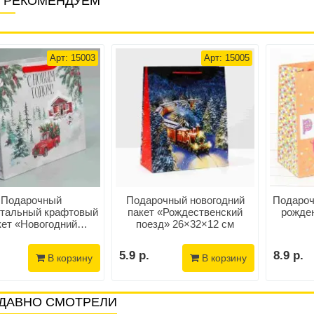
 РЕКОМЕНДУЕМ
Арт: 15003
Арт: 15005
Подарочный
Подарочный новогодний
Подароч
нтальный крафтовый
пакет «Рождественский
рожден
кет «Новогодний
поезд» 26×32×12 см
вик» 40×31×11,5 см
5.9 р.
8.9 р.
В корзину
В корзину
ДАВНО СМОТРЕЛИ