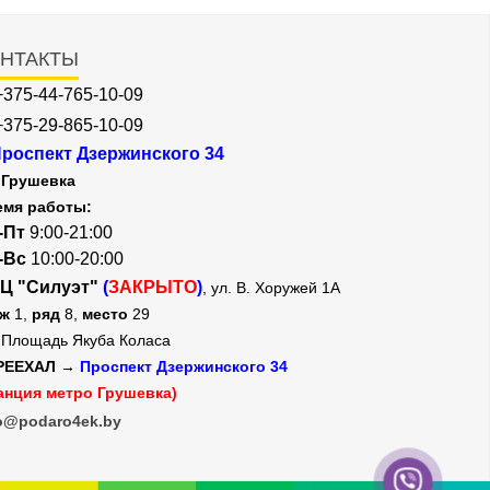
НТАКТЫ
+375-44-765-10-09
+375-29-865-10-09
роспект Дзержинского 34
Грушевка
емя работы:
-Пт
9:00-21:00
-Вс
10:00-20:00
Ц "Силуэт"
(
ЗАКРЫТО
)
, ул. В. Хоружей 1А
аж
1,
ряд
8,
место
29
Площадь Якуба Коласа
РЕЕХАЛ →
Проспект Дзержинского 34
анция метро Грушевка)
o@podaro4ek.by