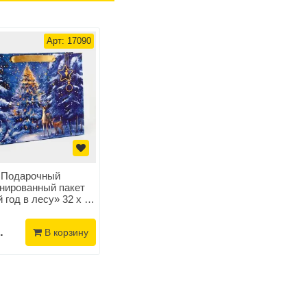
Арт: 17090
Подарочный
нированный пакет
 год в лесу» 32 х 26
х 12см
.
В корзину