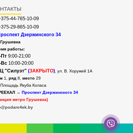
НТАКТЫ
+375-44-765-10-09
+375-29-865-10-09
роспект Дзержинского 34
Грушевка
емя работы:
-Пт
9:00-21:00
-Вс
10:00-20:00
Ц "Силуэт"
(
ЗАКРЫТО
)
, ул. В. Хоружей 1А
аж
1,
ряд
8,
место
29
Площадь Якуба Коласа
РЕЕХАЛ →
Проспект Дзержинского 34
анция метро Грушевка)
o@podaro4ek.by