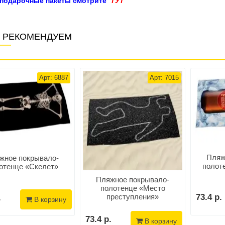
 подарочные пакеты смотрите
ТУТ
 РЕКОМЕНДУЕМ
Арт: 6887
Арт: 7015
Пляж
жное покрывало-
полот
отенце «Скелет»
Пляжное покрывало-
полотенце «Место
преступления»
73.4 р.
.
В корзину
73.4 р.
В корзину