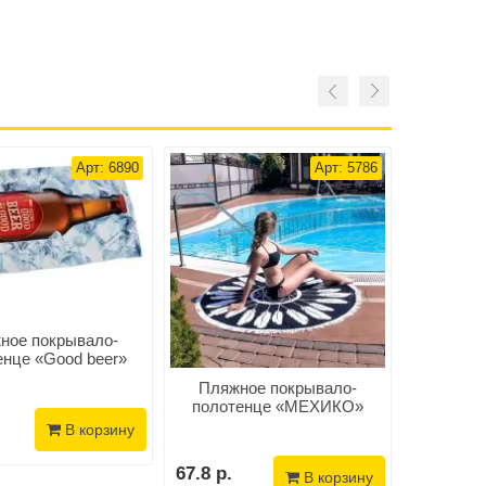
Арт: 6890
Арт: 5786
ное покрывало-
Пляжн
енце «Good beer»
полотен
Пляжное покрывало-
полотенце «МЕХИКО»
В корзину
73.4 р.
67.8 р.
В корзину