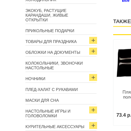
Все
ЭКОКУБ, РАСТУЩИЕ
КАРАНДАШИ, ЖИВЫЕ
ОТКРЫТКИ
ТАКЖЕ
ПРИКОЛЬНЫЕ ПОДАРКИ
ТОВАРЫ ДЛЯ ПРАЗДНИКА
Арт: 5359
Арт: 5784
ОБЛОЖКИ НА ДОКУМЕНТЫ
КОЛОКОЛЬЧИКИ, ЗВОНОЧКИ
НАСТОЛЬНЫЕ
НОЧНИКИ
ПЛЕД-ХАЛАТ С РУКАВАМИ
Пля
вной матрас «Арбуз»
пол
МАСКИ ДЛЯ СНА
Пляжное покрывало-
полотенце «Клубничка»
НАСТОЛЬНЫЕ ИГРЫ И
73.4 р
ГОЛОВОЛОМКИ
7 р.
В корзину
КУРИТЕЛЬНЫЕ АКСЕССУАРЫ
62.1 р.
В корзину