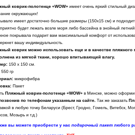
жный коврик-полотенце «WOW»
имеет очень яркий стильный диза
мание окружающих!
ывало имеет достаточно большие размеры (150x15 см) и подходит 
приятно будет лежать возле моря либо бассейна в знойный летний
ное покрывала подарит вам максимальный комфорт от использова
еркнет вашу индивидуальность.
жный коврик можно использовать еще и в качестве пляжного 
олнена из мягкой ткани, хорошо впитывающей влагу.
мер:
150 х 150 см.
550 гр
ериал:
микрофибра
овка:
Пакет
ть
Пляжный коврик-полотенце «WOW»
в Минске, можно оформив 
позвонив по телефонам указанным на сайте
.
Так же заказать
Пл
авкой в любую точку Беларуси (Брест, Гродно, Гомель, Витебск, Мо
сов, Мозырь и т.д.)
акже вы можете приобрести у нас
подарочный пакет
любого ра