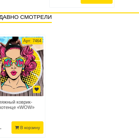
ДАВНО СМОТРЕЛИ
Арт: 7464
яжный коврик-
лотенце «WOW»
.
В корзину