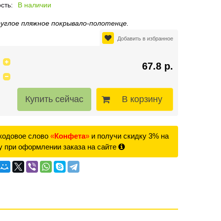
сть:
В наличии
руглое пляжное покрывало-полотенце.
Добавить в избранное
67.8 р.
В корзину
кодовое слово
«
Конфета
»
и получи скидку 3% на
у при оформлении заказа на сайте