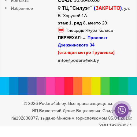
Сб-Вс
10:00-20:00
Контакты
ТЦ "Силуэт"
(
ЗАКРЫТО
)
Избранное
, ул.
В. Хоружей 1А
этаж
1,
ряд
8,
место
29
Площадь Якуба Коласа
ПЕРЕЕХАЛ →
Проспект
Дзержинского 34
(станция метро Грушевка)
info@podaro4ek.by
© 2026 Podaro4ek.by. Все права защищены.
ИП Витковский Денис Вацлавович. Свидетельство
№192630077, выдано Минским горисполкомом 05.04.2016г.
УНП 192630077.
Юридический адрес: г. Минск, ул. Рафиева 93/2-71. Дата