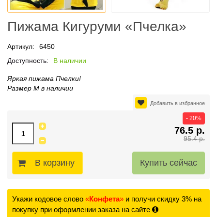
Пижама Кигуруми «Пчелка»
Артикул:
6450
Доступность:
В наличии
Яркая пижама Пчелки!
Размер М в наличии
Добавить в избранное
- 20%
76.5 р.
95.4 р.
В корзину
Укажи кодовое слово
«
Конфета
»
и получи скидку 3% на
покупку при оформлении заказа на сайте