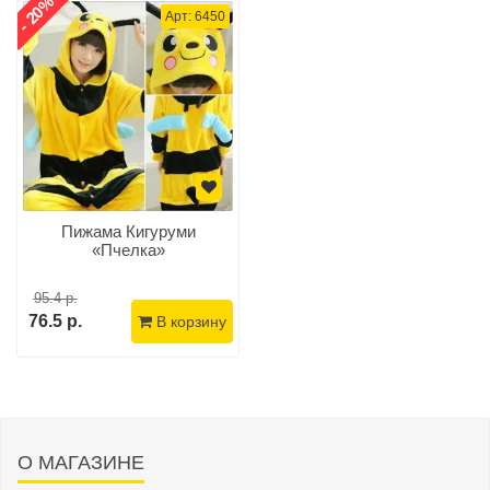
- 20%
Арт: 6450
Пижама Кигуруми
«Пчелка»
95.4 р.
76.5 р.
В корзину
О МАГАЗИНЕ