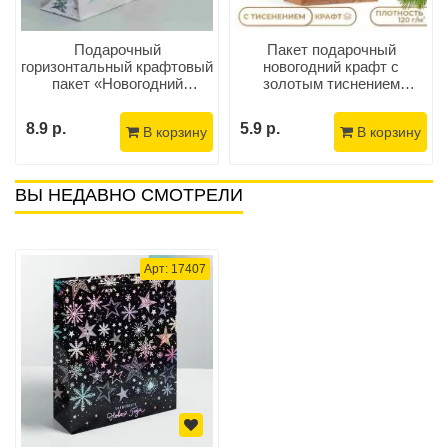
Подарочный
Пакет подарочный
горизонтальный крафтовый
новогодний крафт с
пакет «Новогодний
золотым тиснением
грузовик» 40×31×11,5 см
«Золотые елочки» 30,5 x 26
x 12 см
8.9 р.
5.9 р.
В корзину
В корзину
ВЫ НЕДАВНО СМОТРЕЛИ
Арт: 17407