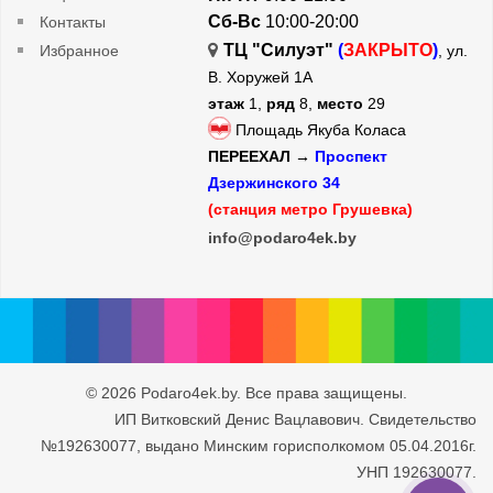
Сб-Вс
10:00-20:00
Контакты
ТЦ "Силуэт"
(
ЗАКРЫТО
)
Избранное
, ул.
В. Хоружей 1А
этаж
1,
ряд
8,
место
29
Площадь Якуба Коласа
ПЕРЕЕХАЛ →
Проспект
Дзержинского 34
(станция метро Грушевка)
info@podaro4ek.by
© 2026 Podaro4ek.by. Все права защищены.
ИП Витковский Денис Вацлавович. Свидетельство
№192630077, выдано Минским горисполкомом 05.04.2016г.
УНП 192630077.