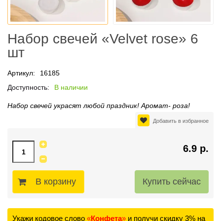
Набор свечей «Velvet rose» 6
шт
Артикул:
16185
Доступность:
В наличии
Набор свечей украсят любой праздник! Аромат- роза!
Добавить в избранное
6.9 р.
В корзину
Укажи кодовое слово
«
Конфета
»
и получи скидку 3% на