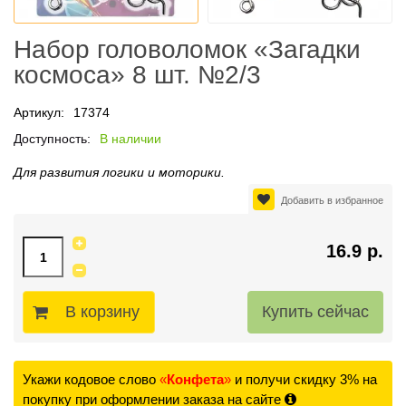
Набор головоломок «Загадки
космоса» 8 шт. №2/3
Артикул:
17374
Доступность:
В наличии
Для развития логики и моторики.
Добавить в избранное
16.9 р.
В корзину
Укажи кодовое слово
«
Конфета
»
и получи скидку 3% на
покупку при оформлении заказа на сайте