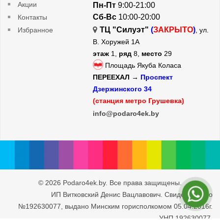
Акции
Пн-Пт
9:00-21:00
Сб-Вс
10:00-20:00
Контакты
ТЦ "Силуэт"
(
ЗАКРЫТО
)
Избранное
, ул.
В. Хоружей 1А
этаж
1,
ряд
8,
место
29
Площадь Якуба Коласа
ПЕРЕЕХАЛ →
Проспект
Дзержинского 34
(станция метро Грушевка)
info@podaro4ek.by
© 2026 Podaro4ek.by. Все права защищены.
ИП Витковский Денис Вацлавович. Свидетельство
№192630077, выдано Минским горисполкомом 05.04.2016г.
УНП 192630077.