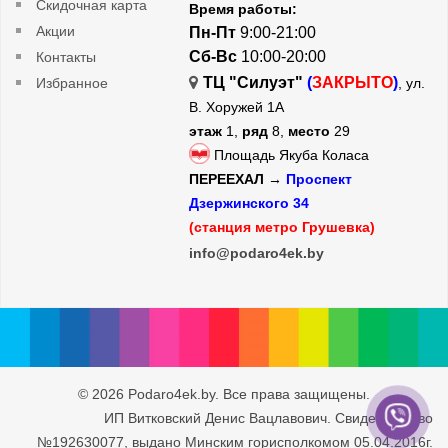
Скидочная карта
Время работы:
Акции
Пн-Пт
9:00-21:00
Сб-Вс
10:00-20:00
Контакты
ТЦ "Силуэт"
(
ЗАКРЫТО
)
Избранное
, ул.
В. Хоружей 1А
этаж
1,
ряд
8,
место
29
Площадь Якуба Коласа
ПЕРЕЕХАЛ →
Проспект
Дзержинского 34
(станция метро Грушевка)
info@podaro4ek.by
© 2026 Podaro4ek.by. Все права защищены.
ИП Витковский Денис Вацлавович. Свидетельство
№192630077, выдано Минским горисполкомом 05.04.2016г.