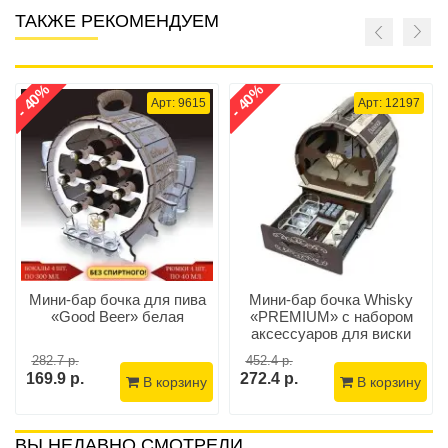
ТАКЖЕ РЕКОМЕНДУЕМ
- 40%
- 40%
Арт: 9615
Арт: 12197
Мини-бар бочка для пива
Мини-бар бочка Whisky
«Good Beer» белая
«PREMIUM» с набором
аксессуаров для виски
282.7 р.
452.4 р.
169.9 р.
272.4 р.
В корзину
В корзину
ВЫ НЕДАВНО СМОТРЕЛИ