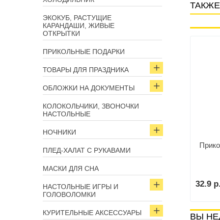
ТАКЖЕ
ЭКОКУБ, РАСТУЩИЕ
КАРАНДАШИ, ЖИВЫЕ
ОТКРЫТКИ
- -1%
Арт: 10345
Арт: 10352
ПРИКОЛЬНЫЕ ПОДАРКИ
ТОВАРЫ ДЛЯ ПРАЗДНИКА
ОБЛОЖКИ НА ДОКУМЕНТЫ
КОЛОКОЛЬЧИКИ, ЗВОНОЧКИ
НАСТОЛЬНЫЕ
НОЧНИКИ
ка чайная именная
Ложка чайная именная
Прико
ПЛЕД-ХАЛАТ С РУКАВАМИ
вел» с гравировкой
«Анатолий» с гравировкой
МАСКИ ДЛЯ СНА
р.
15.7 р.
32.9 р
В корзину
В корзину
НАСТОЛЬНЫЕ ИГРЫ И
ГОЛОВОЛОМКИ
КУРИТЕЛЬНЫЕ АКСЕССУАРЫ
ВЫ НЕ