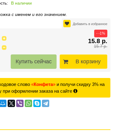
сть:
В наличии
ожка с именем и его значением.
Добавить в избранное
- -1%
15.8 р.
15.7 р.
В корзину
кодовое слово
«
Конфета
»
и получи скидку 3% на
у при оформлении заказа на сайте