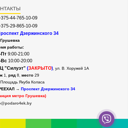
НТАКТЫ
+375-44-765-10-09
+375-29-865-10-09
роспект Дзержинского 34
Грушевка
емя работы:
-Пт
9:00-21:00
-Вс
10:00-20:00
Ц "Силуэт"
(
ЗАКРЫТО
)
, ул. В. Хоружей 1А
аж
1,
ряд
8,
место
29
Площадь Якуба Коласа
РЕЕХАЛ →
Проспект Дзержинского 34
анция метро Грушевка)
o@podaro4ek.by