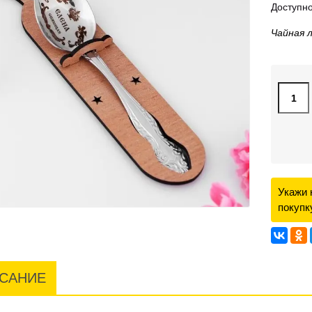
Доступно
Чайная л
Укажи 
покупк
САНИЕ