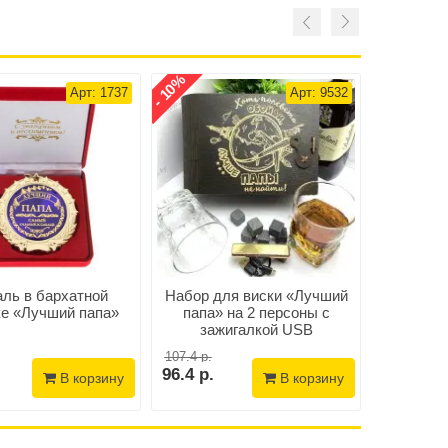
- 10%
- 28%
Арт: 1737
Арт: 9532
ль в бархатной
Набор для виски «Лучший
Подаро
ке «Лучший папа»
папа» на 2 персоны с
виски «Л
зажигалкой USB
107.4 р.
90.4 р.
96.4 р.
64.9 р.
В корзину
В корзину