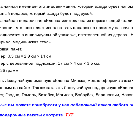
а чайная именная- это знак внимания, который всегда будет напом
зный подарок, который всегда будет под рукой.
а чайная подарочная «Елена» изготовлена из нержавеющий стали,
ировки, что позволяет использовать подарок по прямому назначен
односится в индивидуальной упаковке, изготовленной из дерева. Н
риал: медицинская сталь.
овка: пакет.
ер: 0,3 см × 2,9 см × 14 см.
ер с деревянной подложкой: 17 см × 4 см × 3,5 см.
 36 грамм.
ить
Ложку чайную именную
«Елена» Минске, можно оформив заказ ч
анным на сайте. Так же заказать Ложку чайную подарочную «Елена
ст, Гродно, Гомель, Витебск, Могилев, Бобруйск, Барановичи, Новоп
акже вы можете приобрести у нас
подарочный пакет
любого ра
 подарочные пакеты смотрите
ТУТ