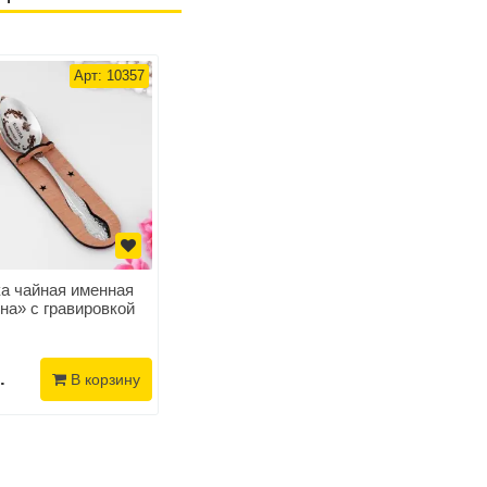
Арт: 10357
а чайная именная
на» с гравировкой
.
В корзину