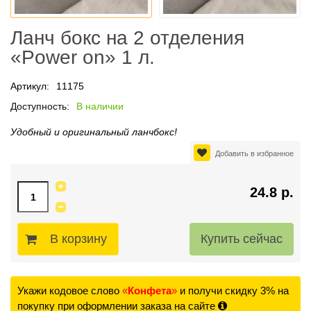
Ланч бокс на 2 отделения
«Power on» 1 л.
Артикул:
11175
Доступность:
В наличии
Удобный и оригинальный ланчбокс!
Добавить в избранное
24.8 р.
В корзину
Укажи кодовое слово
«
Конфета
»
и получи скидку 3% на
покупку при оформлении заказа на сайте