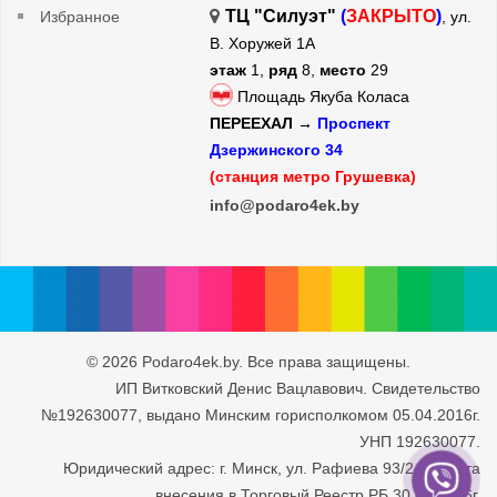
ТЦ "Силуэт"
(
ЗАКРЫТО
)
Избранное
, ул.
В. Хоружей 1А
этаж
1,
ряд
8,
место
29
Площадь Якуба Коласа
ПЕРЕЕХАЛ →
Проспект
Дзержинского 34
(станция метро Грушевка)
info@podaro4ek.by
© 2026 Podaro4ek.by. Все права защищены.
ИП Витковский Денис Вацлавович. Свидетельство
№192630077, выдано Минским горисполкомом 05.04.2016г.
УНП 192630077.
Юридический адрес: г. Минск, ул. Рафиева 93/2-71. Дата
внесения в Торговый Реестр РБ 30.05.2016г.