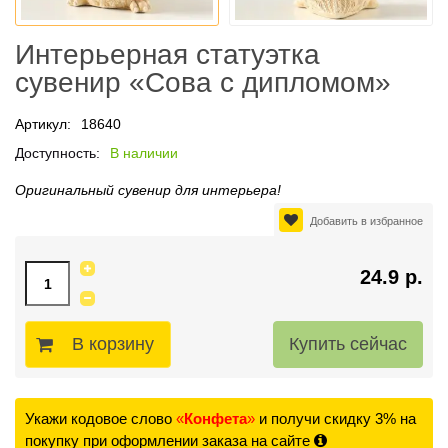
Интерьерная статуэтка
сувенир «Сова с дипломом»
Артикул:
18640
Доступность:
В наличии
Оригинальный сувенир для интерьера!
Добавить в избранное
24.9 р.
В корзину
Укажи кодовое слово
«
Конфета
»
и получи скидку 3% на
покупку при оформлении заказа на сайте