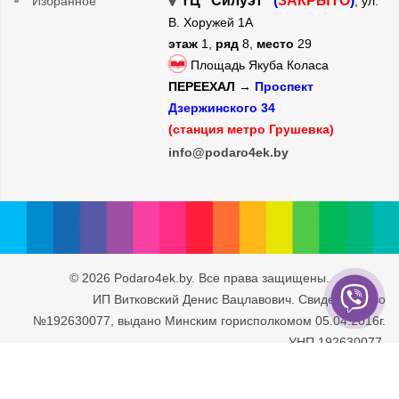
ТЦ "Силуэт"
(
ЗАКРЫТО
)
Избранное
, ул.
В. Хоружей 1А
этаж
1,
ряд
8,
место
29
Площадь Якуба Коласа
ПЕРЕЕХАЛ →
Проспект
Дзержинского 34
(станция метро Грушевка)
info@podaro4ek.by
© 2026 Podaro4ek.by. Все права защищены.
ИП Витковский Денис Вацлавович. Свидетельство
№192630077, выдано Минским горисполкомом 05.04.2016г.
УНП 192630077.
Юридический адрес: г. Минск, ул. Рафиева 93/2-71. Дата
внесения в Торговый Реестр РБ 30.05.2016г.