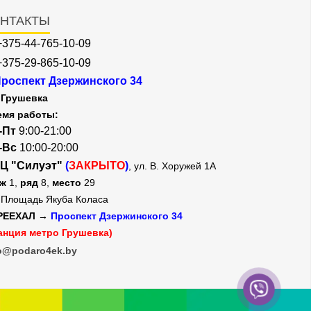
НТАКТЫ
+375-44-765-10-09
+375-29-865-10-09
роспект Дзержинского 34
Грушевка
емя работы:
-Пт
9:00-21:00
-Вс
10:00-20:00
Ц "Силуэт"
(
ЗАКРЫТО
)
, ул. В. Хоружей 1А
аж
1,
ряд
8,
место
29
Площадь Якуба Коласа
РЕЕХАЛ →
Проспект Дзержинского 34
анция метро Грушевка)
o@podaro4ek.by