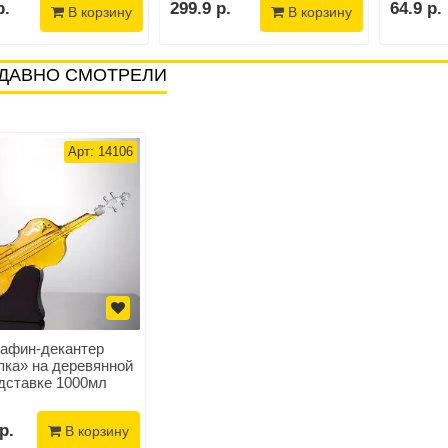
р.
299.9 р.
64.9 р.
В корзину
В корзину
ДАВНО СМОТРЕЛИ
Арт: 14106
рафин-декантер
пка» на деревянной
дставке 1000мл
р.
В корзину