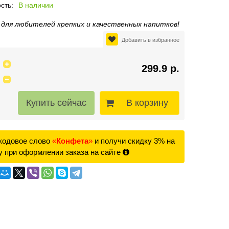
сть:
В наличии
 для любителей крепких и качественных напитков!
Добавить в избранное
299.9 р.
В корзину
кодовое слово
«
Конфета
»
и получи скидку 3% на
у при оформлении заказа на сайте