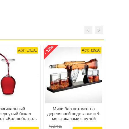
- 12%
- 10%
Арт: 14101
Арт: 11926
ригинальный
Мини бар автомат на
Графин -
вернутый бокал
деревянной подставке и 4-
в бочонк
от «Волшебство»
мя стаканами с пулей
350 мл
452.4 р.
299.9 р.