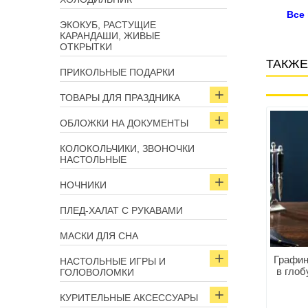
Все
ЭКОКУБ, РАСТУЩИЕ
КАРАНДАШИ, ЖИВЫЕ
ОТКРЫТКИ
ТАКЖЕ
ПРИКОЛЬНЫЕ ПОДАРКИ
ТОВАРЫ ДЛЯ ПРАЗДНИКА
Арт: 3539
Арт: 4075
ОБЛОЖКИ НА ДОКУМЕНТЫ
КОЛОКОЛЬЧИКИ, ЗВОНОЧКИ
НАСТОЛЬНЫЕ
НОЧНИКИ
ПЛЕД-ХАЛАТ С РУКАВАМИ
МАСКИ ДЛЯ СНА
оф «Перчатка» с
Графин в форме черепа
Графин
НАСТОЛЬНЫЕ ИГРЫ И
рюмками
«Йорик» 550 мл.
в глоб
ГОЛОВОЛОМКИ
КУРИТЕЛЬНЫЕ АКСЕССУАРЫ