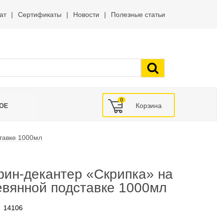
ат
Сертификаты
Новости
Полезные статьи
0
ОЕ
тавке 1000мл
фин-декантер «Скрипка» на
евянной подставке 1000мл
14106