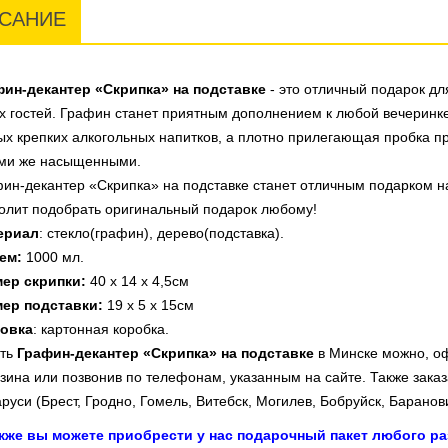
САНИЕ
фин-декантер «Скрипка» на подставке
- это отличный подарок дл
х гостей. Графин станет приятным дополнением к любой вечеринк
х крепких алкогольных напитков, а плотно прилегающая пробка пр
ими же насыщенными.
ин-декантер «Скрипка» на подставке станет отличным подарком на
олит подобрать оригинальный подарок любому!
ериал
: стекло(графин), дерево(подставка).
ем:
1000 мл.
мер скрипки:
40 х 14 х 4,5см
мер подставки:
19 х 5 х 15см
ковка
: картонная коробка
.
ть
Графин-декантер «Скрипка» на подставке
в Минске можно, оф
зина или позвонив по телефонам, указанным на сайте. Также заказ
руси (Брест, Гродно, Гомель, Витебск, Могилев, Бобруйск, Баранови
акже вы можете приобрести у нас подарочный пакет любого ра