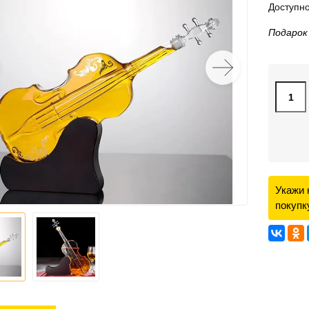
Доступно
Подарок
Укажи 
покупк