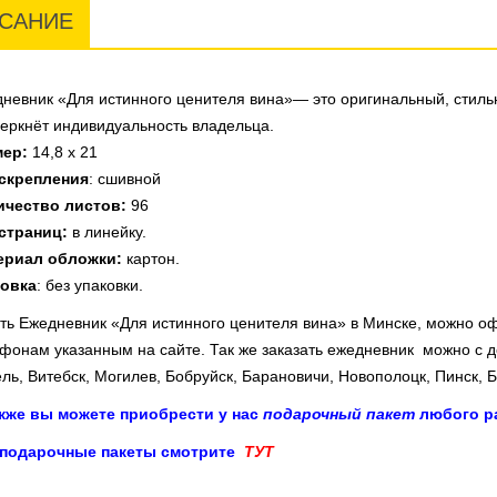
САНИЕ
невник «Для истинного ценителя вина»— это оригинальный, стильн
еркнёт индивидуальность владельца.
мер:
14,8 х 21
 скрепления
: сшивной
ичество листов:
96
страниц:
в линейку.
ериал обложки:
картон.
ковка
: без упаковки.
ть Ежедневник «Для истинного ценителя вина»
в Минске, можно оф
фонам указанным на сайте. Так же заказать ежедневник
можно с д
ль, Витебск, Могилев, Бобруйск, Барановичи, Новополоцк, Пинск, Бо
акже вы можете приобрести у нас
подарочный пакет
любого ра
 подарочные пакеты смотрите
ТУТ