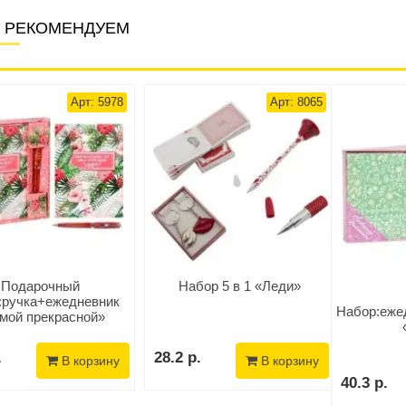
 РЕКОМЕНДУЕМ
Арт: 5978
Арт: 8065
Подарочный
Набор 5 в 1 «Леди»
:ручка+ежедневник
Набор:еже
мой прекрасной»
.
28.2 р.
В корзину
В корзину
40.3 р.