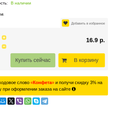
сть:
В наличии
ов.
Добавить в избранное
16.9 р.
В корзину
кодовое слово
«
Конфета
»
и получи скидку 3% на
у при оформлении заказа на сайте