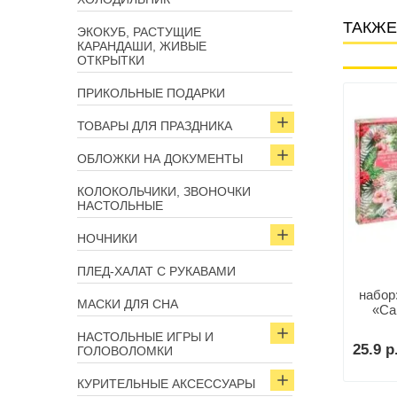
ТАКЖЕ
ЭКОКУБ, РАСТУЩИЕ
КАРАНДАШИ, ЖИВЫЕ
ОТКРЫТКИ
ПРИКОЛЬНЫЕ ПОДАРКИ
Арт: 6394
Арт: 6244
ТОВАРЫ ДЛЯ ПРАЗДНИКА
ОБЛОЖКИ НА ДОКУМЕНТЫ
КОЛОКОЛЬЧИКИ, ЗВОНОЧКИ
НАСТОЛЬНЫЕ
НОЧНИКИ
ПЛЕД-ХАЛАТ С РУКАВАМИ
Набор:стикеры+блок для
записей «Царские записки»
набор
жедневник+термостакан
МАСКИ ДЛЯ СНА
«Са
Будь счастлива»
НАСТОЛЬНЫЕ ИГРЫ И
16.9 р.
25.9 р
ГОЛОВОЛОМКИ
В корзину
В корзину
КУРИТЕЛЬНЫЕ АКСЕССУАРЫ