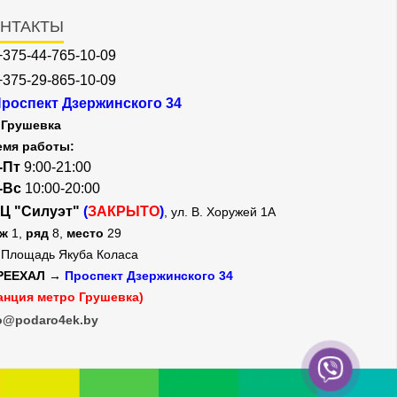
НТАКТЫ
+375-44-765-10-09
+375-29-865-10-09
роспект Дзержинского 34
Грушевка
емя работы:
-Пт
9:00-21:00
-Вс
10:00-20:00
Ц "Силуэт"
(
ЗАКРЫТО
)
, ул. В. Хоружей 1А
аж
1,
ряд
8,
место
29
Площадь Якуба Коласа
РЕЕХАЛ →
Проспект Дзержинского 34
анция метро Грушевка)
o@podaro4ek.by