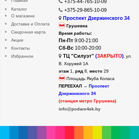
Главная
+375-44-765-10-09
Каталог
+375-29-865-10-09
О магазине
Проспект Дзержинского 34
Доставка и Оплата
Грушевка
Скидочная карта
Время работы:
Акции
Пн-Пт
9:00-21:00
Сб-Вс
10:00-20:00
Контакты
ТЦ "Силуэт"
(
ЗАКРЫТО
)
Избранное
, ул.
В. Хоружей 1А
этаж
1,
ряд
8,
место
29
Площадь Якуба Коласа
ПЕРЕЕХАЛ →
Проспект
Дзержинского 34
(станция метро Грушевка)
info@podaro4ek.by