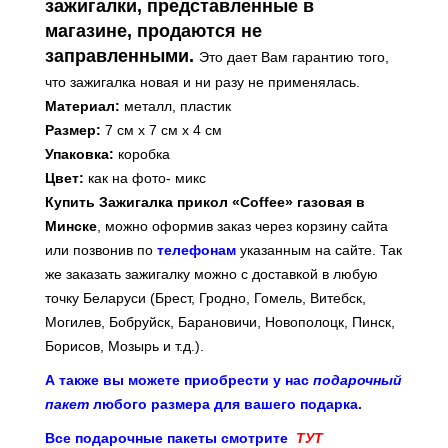
зажигалки, представленные в
магазине, продаются не
заправленными.
Это дает Вам гарантию того,
что зажигалка новая и ни разу не применялась.
Материал:
металл, пластик
Размер:
7 см х 7 см х 4 см
Упаковка:
коробка
Цвет:
как на фото- микс
Купить Зажигалка прикол «Coffee» газовая в
Минске
, можно оформив заказ через корзину сайта
или позвонив по
телефонам
указанным на сайте. Так
же заказать зажигалку
можно с доставкой в любую
точку Беларуси (Брест, Гродно, Гомель, Витебск,
Могилев, Бобруйск, Барановичи, Новополоцк, Пинск,
Борисов, Мозырь и т.д.).
А также вы можете приобрести у нас
подарочный
пакет
любого размера для вашего подарка.
Все подарочные пакеты смотрите
ТУТ