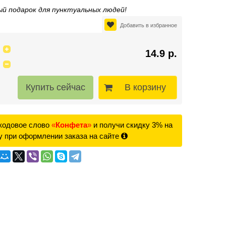
й подарок для пунктуальных людей!
Добавить в избранное
14.9 р.
В корзину
кодовое слово
«
Конфета
»
и получи скидку 3% на
у при оформлении заказа на сайте