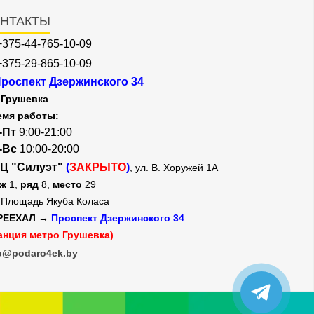
НТАКТЫ
+375-44-765-10-09
+375-29-865-10-09
роспект Дзержинского 34
Грушевка
емя работы:
-Пт
9:00-21:00
-Вс
10:00-20:00
Ц "Силуэт"
(
ЗАКРЫТО
)
, ул. В. Хоружей 1А
аж
1,
ряд
8,
место
29
Площадь Якуба Коласа
РЕЕХАЛ →
Проспект Дзержинского 34
анция метро Грушевка)
o@podaro4ek.by