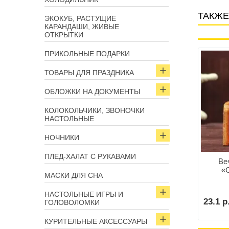
ТАКЖЕ
ЭКОКУБ, РАСТУЩИЕ
КАРАНДАШИ, ЖИВЫЕ
ОТКРЫТКИ
ПРИКОЛЬНЫЕ ПОДАРКИ
Арт: 6894
Арт: 5763
ТОВАРЫ ДЛЯ ПРАЗДНИКА
ОБЛОЖКИ НА ДОКУМЕНТЫ
КОЛОКОЛЬЧИКИ, ЗВОНОЧКИ
НАСТОЛЬНЫЕ
НОЧНИКИ
ечный календарь
Вечный календарь «Кошка»
ПЛЕД-ХАЛАТ С РУКАВАМИ
«Ящерка»
Ве
«
МАСКИ ДЛЯ СНА
р.
36.9 р.
НАСТОЛЬНЫЕ ИГРЫ И
В корзину
В корзину
23.1 р
ГОЛОВОЛОМКИ
КУРИТЕЛЬНЫЕ АКСЕССУАРЫ