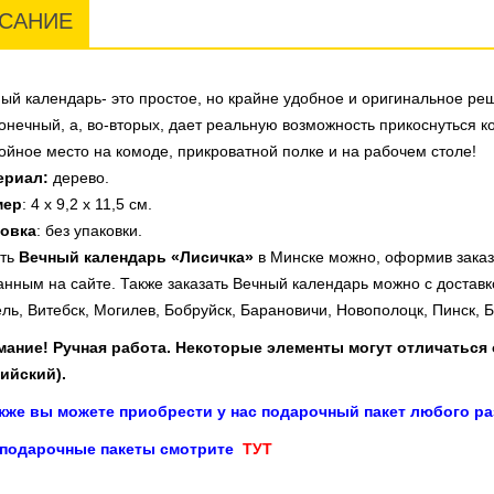
САНИЕ
ый календарь- это простое, но крайне удобное и оригинальное реш
онечный, а, во-вторых, дает реальную возможность прикоснуться 
ойное место на комоде, прикроватной полке и на рабочем столе!
ериал:
дерево.
мер
: 4 х 9,2 х 11,5 см.
ковка
: без упаковки.
ть
Вечный календарь «Лисичка»
в Минске можно, оформив заказ
анным на сайте. Также заказать Вечный календарь можно с доставк
ль, Витебск, Могилев, Бобруйск, Барановичи, Новополоцк, Пинск, Бо
ание! Ручная работа. Некоторые элементы могут отличаться о
ийский).
акже вы можете приобрести у нас подарочный пакет любого ра
 подарочные пакеты смотрите
ТУТ