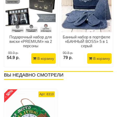
Подарочный набор для
Банный набор в портфеле
виски «PREMIUM» на 2
«БАННЫЙ BOSS» 5 в 1
персоны
серый
99.9 р.
90.8 р.
54.9 р.
79 р.
В корзину
В корзину
ВЫ НЕДАВНО СМОТРЕЛИ
- 50%
Арт: 8310