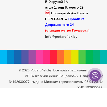
В. Хоружей 1А
этаж
1,
ряд
8,
место
29
Площадь Якуба Коласа
ПЕРЕЕХАЛ →
Проспект
Дзержинского 34
(станция метро Грушевка)
info@podaro4ek.by
© 2026 Podaro4ek.by. Все права защищены.
ИП Витковский Денис Вацлавович. Свидетельство
№192630077, выдано Минским горисполкомом 05.04.2016г.
УНП 192630077.
Юридический адрес: г. Минск, ул. Рафиева 93/2-71. Дата
внесения в Торговый Реестр РБ 30.05.2016г.