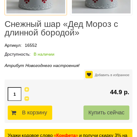
Снежный шар «Дед Мороз с
длинной бородой»
Артикул:
16552
Доступность:
В наличии
Атрибут Новогоднего настроения!
Добавить в избранное
44.9 р.
В корзину
Укажи кодовое слово
«
Конфета
»
и получи скидку 3% на