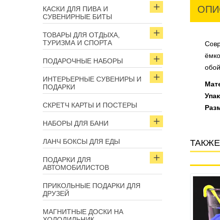
ОПИ
КАСКИ ДЛЯ ПИВА И
СУВЕНИРНЫЕ БИТЫ
ТОВАРЫ ДЛЯ ОТДЫХА,
ТУРИЗМА И СПОРТА
Совр
ёмко
ПОДАРОЧНЫЕ НАБОРЫ
обой
ИНТЕРЬЕРНЫЕ СУВЕНИРЫ И
Мат
ПОДАРКИ
Упак
СКРЕТЧ КАРТЫ И ПОСТЕРЫ
Разм
НАБОРЫ ДЛЯ БАНИ
ЛАНЧ БОКСЫ ДЛЯ ЕДЫ
ТАКЖЕ
ПОДАРКИ ДЛЯ
АВТОМОБИЛИСТОВ
Арт: 2956
Арт: 3379
ПРИКОЛЬНЫЕ ПОДАРКИ ДЛЯ
ДРУЗЕЙ
МАГНИТНЫЕ ДОСКИ НА
ХОЛОДИЛЬНИК