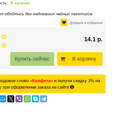
сть:
В наличии
т обойтись без надоевших чайных пакетиков
Добавить в избранное
14.1 р.
В корзину
кодовое слово
«
Конфета
»
и получи скидку 3% на
у при оформлении заказа на сайте