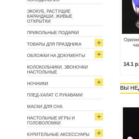
ЭКОКУБ, РАСТУЩИЕ
КАРАНДАШИ, ЖИВЫЕ
ОТКРЫТКИ
ПРИКОЛЬНЫЕ ПОДАРКИ
ко для чая «Господин
Оригин
Ситечко для чая «Yellow
ТОВАРЫ ДЛЯ ПРАЗДНИКА
Чайковский»
ча
Submarine»
ОБЛОЖКИ НА ДОКУМЕНТЫ
р.
14.1 р
В корзину
14.9 р.
КОЛОКОЛЬЧИКИ, ЗВОНОЧКИ
В корзину
НАСТОЛЬНЫЕ
НОЧНИКИ
ВЫ НЕ
ПЛЕД-ХАЛАТ С РУКАВАМИ
МАСКИ ДЛЯ СНА
НАСТОЛЬНЫЕ ИГРЫ И
ГОЛОВОЛОМКИ
КУРИТЕЛЬНЫЕ АКСЕССУАРЫ