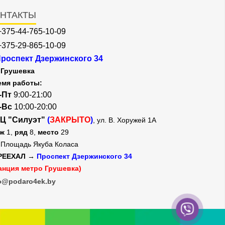
НТАКТЫ
+375-44-765-10-09
+375-29-865-10-09
роспект Дзержинского 34
Грушевка
емя работы:
-Пт
9:00-21:00
-Вс
10:00-20:00
Ц "Силуэт"
(
ЗАКРЫТО
)
, ул. В. Хоружей 1А
аж
1,
ряд
8,
место
29
Площадь Якуба Коласа
РЕЕХАЛ →
Проспект Дзержинского 34
анция метро Грушевка)
o@podaro4ek.by