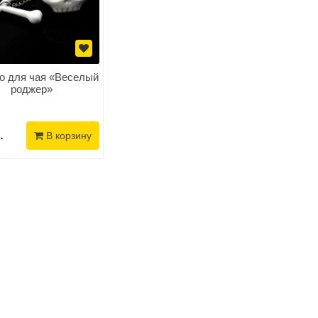
о для чая «Веселый
роджер»
.
В корзину