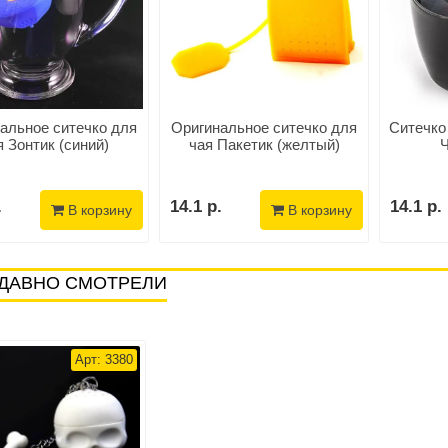
альное ситечко для
Оригинальное ситечко для
Ситечко
я Зонтик (синий)
чая Пакетик (желтый)
Ч
.
14.1 р.
14.1 р.
В корзину
В корзину
ДАВНО СМОТРЕЛИ
Арт: 3380