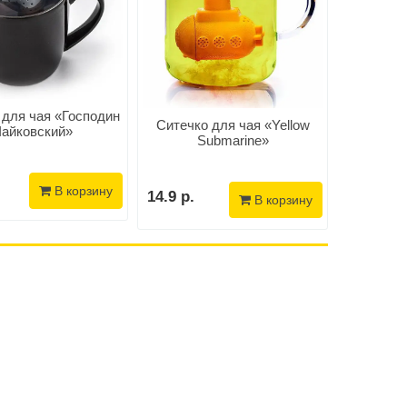
 для чая «Господин
Оригинал
Ситечко для чая «Yellow
айковский»
чая З
Submarine»
14.1 р.
В корзину
14.9 р.
В корзину