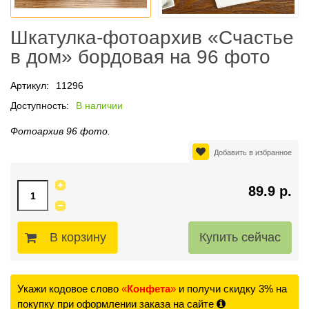
Шкатулка-фотоархив «Счастье
в дом» бордовая на 96 фото
Артикул:
11296
Доступность:
В наличии
Фотоархив 96 фото.
Добавить в избранное
89.9 р.
В корзину
Укажи кодовое слово
«
Конфета
»
и получи скидку 3% на
покупку при оформлении заказа на сайте