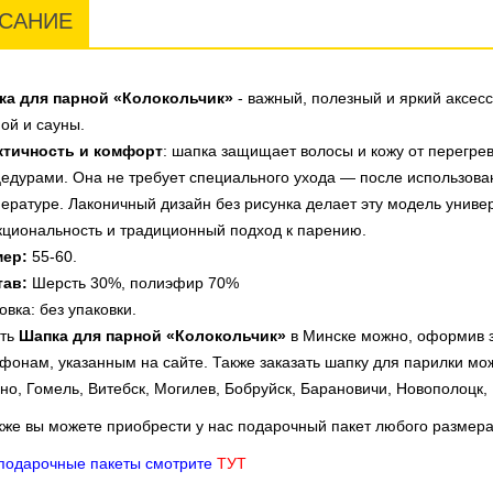
САНИЕ
ка для парной «Колокольчик»
- важный, полезный и яркий аксес
ой и сауны.
ктичность и комфорт
: шапка защищает волосы и кожу от перегре
едурами. Она не требует специального ухода — после использова
ературе. Лаконичный дизайн без рисунка делает эту модель униве
циональность и традиционный подход к парению.
мер:
55-60.
тав:
Шерсть 30%, полиэфир 70%
овка: без упаковки.
ить
Шапка для парной «Колокольчик»
в Минске можно, оформив за
фонам, указанным на сайте. Также заказать шапку для парилки мож
но, Гомель, Витебск, Могилев, Бобруйск, Барановичи, Новополоцк, П
кже вы можете приобрести у нас подарочный пакет любого размера
подарочные пакеты смотрите
ТУТ