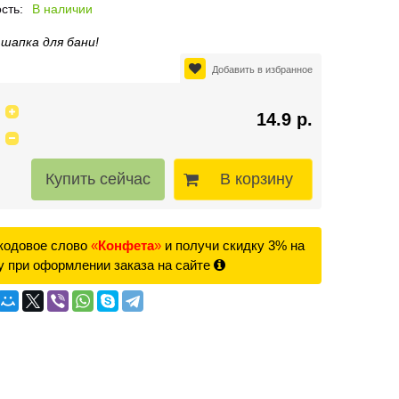
сть:
В наличии
 шапка для бани!
Добавить в избранное
14.9 р.
В корзину
кодовое слово
«
Конфета
»
и получи скидку 3% на
у при оформлении заказа на сайте