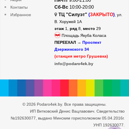
Пн-Пт
9:00-21:00
Сб-Вс
10:00-20:00
Контакты
ТЦ "Силуэт"
(
ЗАКРЫТО
)
Избранное
, ул.
В. Хоружей 1А
этаж
1,
ряд
8,
место
29
Площадь Якуба Коласа
ПЕРЕЕХАЛ →
Проспект
Дзержинского 34
(станция метро Грушевка)
info@podaro4ek.by
© 2026 Podaro4ek.by. Все права защищены.
ИП Витковский Денис Вацлавович. Свидетельство
№192630077, выдано Минским горисполкомом 05.04.2016г.
УНП 192630077.