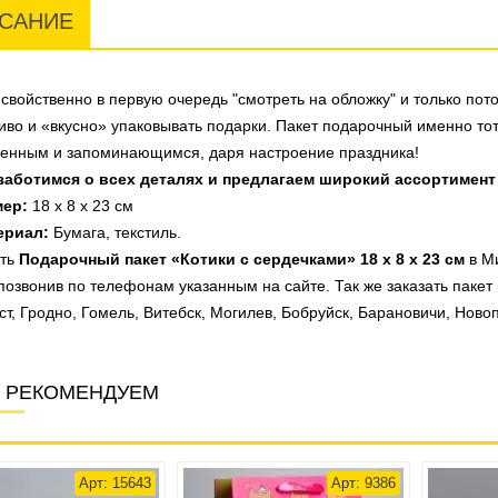
САНИЕ
свойственно в первую очередь "смотреть на обложку" и только пото
иво и «вкусно» упаковывать подарки. Пакет подарочный именно тот
енным и запоминающимся, даря настроение праздника!
заботимся о всех деталях и предлагаем широкий ассортимент
мер:
18 х 8 х 23 см
ериал:
Бумага, текстиль.
ить
Подарочный пакет «Котики с сердечками» 18 х 8 х 23 см
в Ми
позвонив по телефонам указанным на сайте. Так же заказать пакет
ст, Гродно, Гомель, Витебск, Могилев, Бобруйск, Барановичи, Новоп
 РЕКОМЕНДУЕМ
Арт: 15643
Арт: 9386