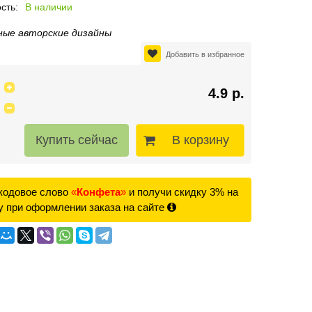
сть:
В наличии
ные авторские дизайны
Добавить в избранное
4.9 р.
В корзину
кодовое слово
«
Конфета
»
и получи скидку 3% на
у при оформлении заказа на сайте