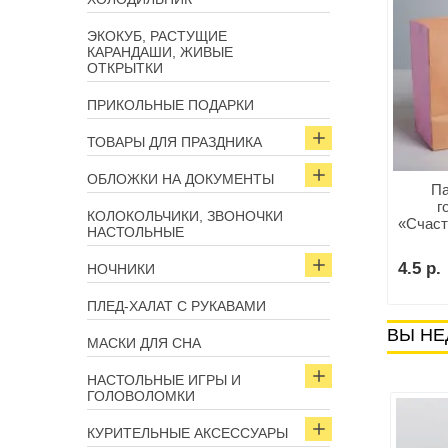
ЭКОКУБ, РАСТУЩИЕ
КАРАНДАШИ, ЖИВЫЕ
ОТКРЫТКИ
ПРИКОЛЬНЫЕ ПОДАРКИ
ТОВАРЫ ДЛЯ ПРАЗДНИКА
ОБЛОЖКИ НА ДОКУМЕНТЫ
кет подарочный с
Пакет подарочный «Дом там
Па
нацией «Фруктовые
где кот» 30 х 30 х 12 см
г
КОЛОКОЛЬЧИКИ, ЗВОНОЧКИ
ики» 18 × 23× 10 см
«Счаст
НАСТОЛЬНЫЕ
х
.
3.5 р.
4.5 р.
НОЧНИКИ
В корзину
В корзину
ПЛЕД-ХАЛАТ С РУКАВАМИ
ВЫ НЕ
МАСКИ ДЛЯ СНА
НАСТОЛЬНЫЕ ИГРЫ И
ГОЛОВОЛОМКИ
КУРИТЕЛЬНЫЕ АКСЕССУАРЫ