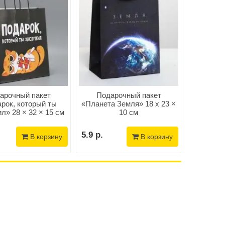
арочный пакет
Подарочный пакет
Конв
рок, который ты
«Планета Земля» 18 х 23 ×
«Му
л» 28 × 32 × 15 см
10 см
5.9 р.
2.9 р.
В корзину
В корзину