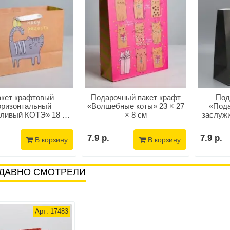
кет крафтовый
Подарочный пакет крафт
Под
оризонтальный
«Волшебные коты» 23 × 27
«Пода
ливый КОТЭ» 18 см
× 8 см
заслужи
 10 см х 23 см
7.9 р.
7.9 р.
В корзину
В корзину
ДАВНО СМОТРЕЛИ
Арт: 17483