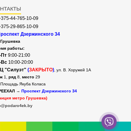
НТАКТЫ
+375-44-765-10-09
+375-29-865-10-09
роспект Дзержинского 34
Грушевка
емя работы:
-Пт
9:00-21:00
-Вс
10:00-20:00
Ц "Силуэт"
(
ЗАКРЫТО
)
, ул. В. Хоружей 1А
аж
1,
ряд
8,
место
29
Площадь Якуба Коласа
РЕЕХАЛ →
Проспект Дзержинского 34
анция метро Грушевка)
o@podaro4ek.by