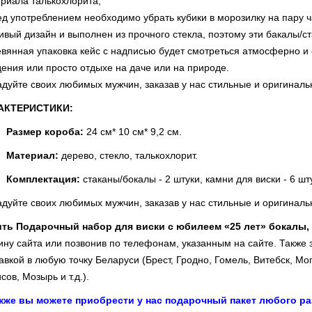
риала талькохлорита;
д употреблением необходимо убрать кубики в морозилку на пару 
ивый дизайн и выполнен из прочного стекла, поэтому эти бакалы/
вянная упаковка кейс с надписью будет смотреться атмосферно и с
ения или просто отдыхе на даче или на природе.
дуйте своих любимых мужчин, заказав у нас стильные и оригиналь
АКТЕРИСТИКИ:
Размер короба:
24 см* 10 см* 9,2 см.
Материал:
дерево, стекло, талькохлорит.
Комплектация:
стаканы/бокалы - 2 штуки, камни для виски - 6 шт
дуйте своих любимых мужчин, заказав у нас стильные и оригиналь
ить Подарочный набор для виски с юбилеем «25 лет» бокалы,
ину сайта или позвонив по телефонам, указанным на сайте. Также 
авкой в любую точку Беларуси (Брест, Гродно, Гомель, Витебск, Мо
сов, Мозырь и т.д.).
акже вы можете приобрести у нас подарочный пакет любого ра