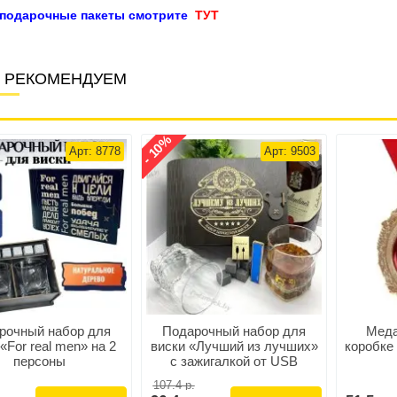
 подарочные пакеты смотрите
ТУТ
 РЕКОМЕНДУЕМ
- 10%
Арт: 8778
Арт: 9503
рочный набор для
Подарочный набор для
Меда
«For real men» на 2
виски «Лучший из лучших»
коробке
персоны
с зажигалкой от USB
107.4 р.