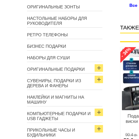
Все
ОРИГИНАЛЬНЫЕ ЗОНТЫ
НАСТОЛЬНЫЕ НАБОРЫ ДЛЯ
РУКОВОДИТЕЛЯ
ТАКЖЕ
РЕТРО ТЕЛЕФОНЫ
БИЗНЕС ПОДАРКИ
- 14%
- 34%
Арт: 6791
Арт: 2694
НАБОРЫ ДЛЯ СУШИ
ОРИГИНАЛЬНЫЕ ПОДАРКИ
СУВЕНИРЫ, ПОДАРКИ ИЗ
ДЕРЕВА И ФАНЕРЫ
НАКЛЕЙКИ И МАГНИТЫ НА
МАШИНУ
КОМПЬЮТЕРНЫЕ ПОДАРКИ И
ый набор в портфеле
Комплект «ГОЛОВОЛОМКА
Пода
USB ГАДЖЕТЫ
ин бани» 5 в 1 серый
НА БУТЫЛКУ+КАМНИ ДЛЯ
виски 
ВИСКИ»
ПРИКОЛЬНЫЕ ЧАСЫ И
БУДИЛЬНИКИ
75.7 р.
90.4 р.