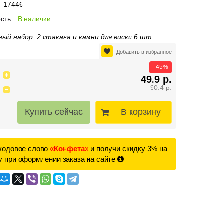
17446
сть:
В наличии
ый набор: 2 стакана и камни для виски 6 шт.
Добавить в избранное
- 45%
49.9 р.
90.4 р.
В корзину
кодовое слово
«
Конфета
»
и получи скидку 3% на
у при оформлении заказа на сайте