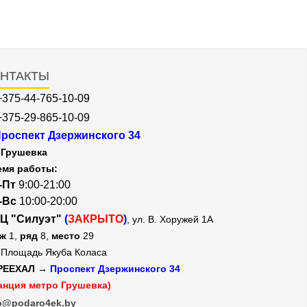
НТАКТЫ
+375-44-765-10-09
+375-29-865-10-09
роспект Дзержинского 34
Грушевка
емя работы:
-Пт
9:00-21:00
-Вс
10:00-20:00
Ц "Силуэт"
(
ЗАКРЫТО
)
, ул. В. Хоружей 1А
аж
1,
ряд
8,
место
29
Площадь Якуба Коласа
РЕЕХАЛ →
Проспект Дзержинского 34
анция метро Грушевка)
o@podaro4ek.by