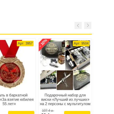
- 10%
Арт: 3957
Арт: 9504
ль в бархатной
Подарочный набор для
Медал
 «За взятие юбилея
виски «Лучший из лучших»
коробк
55 лет»
на 2 персоны с мультитулом
л
107.4 р.