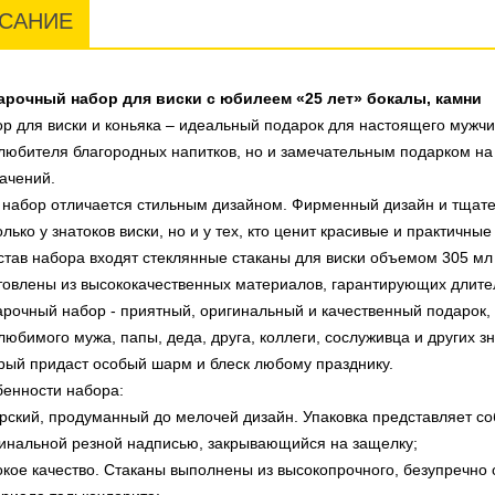
САНИЕ
арочный набор для виски с юбилеем «25 лет» бокалы, камни
р для виски и коньяка – идеальный подарок для настоящего мужчи
любителя благородных напитков, но и замечательным подарком на
ачений.
набор отличается стильным дизайном. Фирменный дизайн и тщате
олько у знатоков виски, но и у тех, кто ценит красивые и практичные
став набора входят стеклянные стаканы для виски объемом 305 мл
товлены из высококачественных материалов, гарантирующих длите
рочный набор - приятный, оригинальный и качественный подарок,
любимого мужа, папы, деда, друга, коллеги, сослуживца и других 
рый придаст особый шарм и блеск любому празднику.
енности набора:
рский, продуманный до мелочей дизайн. Упаковка представляет со
инальной резной надписью, закрывающийся на защелку;
кое качество. Стаканы выполнены из высокопрочного, безупречно 