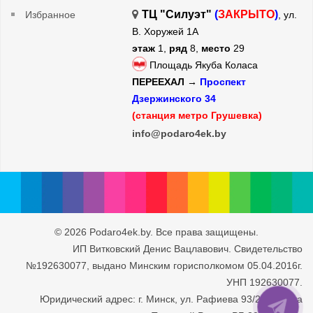
ТЦ "Силуэт"
(
ЗАКРЫТО
)
Избранное
, ул.
В. Хоружей 1А
этаж
1,
ряд
8,
место
29
Площадь Якуба Коласа
ПЕРЕЕХАЛ →
Проспект
Дзержинского 34
(станция метро Грушевка)
info@podaro4ek.by
© 2026 Podaro4ek.by. Все права защищены.
ИП Витковский Денис Вацлавович. Свидетельство
№192630077, выдано Минским горисполкомом 05.04.2016г.
УНП 192630077.
Юридический адрес: г. Минск, ул. Рафиева 93/2-71. Дата