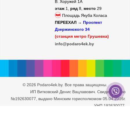
В. Хоружей 1А
этаж
1,
ряд
8,
место
29
Площадь Якуба Коласа
ПЕРЕЕХАЛ →
Проспект
Дзержинского 34
(станция метро Грушевка)
info@podaro4ek.by
© 2026 Podaro4ek.by. Все права защищены.
ИП Витковский Денис Вацлавович. Свидетельство
№192630077, выдано Минским горисполкомом 05.04.2016г.
УНП 192630077.
Юридический адрес: г. Минск, ул. Рафиева 93/2-71. Дата
внесения в Торговый Реестр РБ 30.05.2016г.